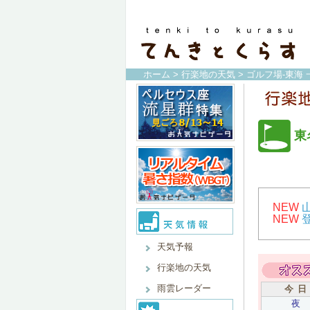
ホーム
>
行楽地の天気
>
ゴルフ場-東海 
東
NEW
NEW
天気予報
行楽地の天気
雨雲レーダー
今 日
夜