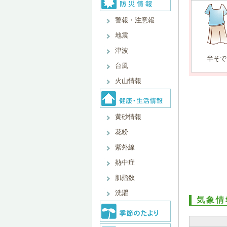
警報・注意報
地震
津波
半そで
台風
火山情報
黄砂情報
花粉
紫外線
熱中症
肌指数
洗濯
気象情