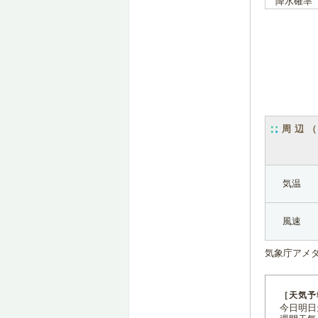
降水確率
周辺
気温
風速
気象庁アメ
［天気予
今日明日天