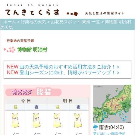
ホーム
>
行楽地の天気
>
お花見スポット-東海 一覧
> 博物館 明治村
の天気
博物館 明治村
NEW
山の天気予報のおすすめ活用方法をご紹介！
NEW
登山シーズンに向け、情報がパワーアップ！
今 日
明 日
昼
夜
昼
夜
雨雲(04:40)
更に詳しい雨雲予想
ノー
ノー
ノー
ノー