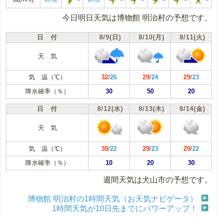
今日明日天気は博物館 明治村の予想です。
日 付
8/9(日)
8/10(月)
8/11(火)
天 気
気 温（℃）
32
/
26
29
/
24
29
/
23
降水確率（％）
30
50
20
日 付
8/12(水)
8/13(木)
8/14(金)
天 気
気 温（℃）
30
/
22
29
/
23
29
/
22
降水確率（％）
10
20
30
週間天気は犬山市の予想です。
博物館 明治村の1時間天気（お天気ナビゲータ）
1時間天気が10日先までにパワーアップ！