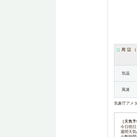
周辺
気温
風速
気象庁アメ
［天気予
今日明日天
週間天気
※数時間