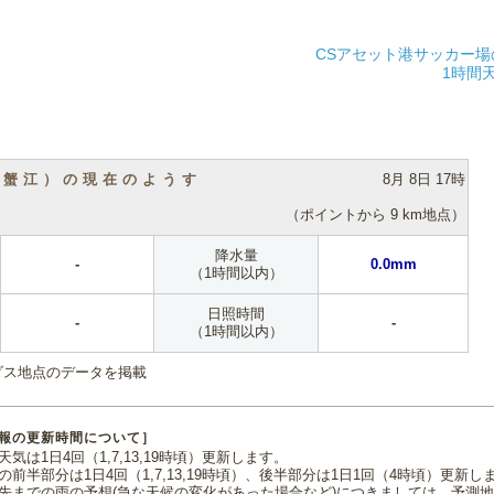
CSアセット港サッカー場
1時間
（蟹江）の現在のようす
8月 8日 17時
（ポイントから 9 km地点）
降水量
-
0.0mm
（1時間以内）
日照時間
-
-
（1時間以内）
ダス地点のデータを掲載
報の更新時間について］
気は1日4回（1,7,13,19時頃）更新します。
の前半部分は1日4回（1,7,13,19時頃）、後半部分は1日1回（4時頃）更新し
先までの雨の予想(急な天候の変化があった場合など)につきましては、予測