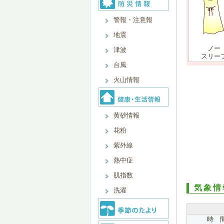
警報・注意報
地震
ノー
津波
スリー
台風
火山情報
黄砂情報
花粉
紫外線
熱中症
肌指数
気象情
洗濯
時 