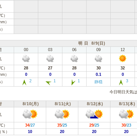
気
℃）
mm）
s）
明 日 8/9(日)
間
00
03
06
09
12
気
℃）
28
27
28
30
32
mm）
0
0
0
0.1
0
2
1
1
3
s）
静穏
今日明日天気は
付
8/10(月)
8/11(火)
8/12(水)
8/13(木)
気
℃）
34
/
27
35
/
25
29
/
25
30
/
23
（％）
10
20
20
20