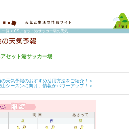
 一覧
> CSアセット港サッカー場の天気
Sアセット港サッカー場
山の天気予報のおすすめ活用方法をご紹介！
登山シーズンに向け、情報がパワーアップ！
明 日
あさって
昼
夜
昼