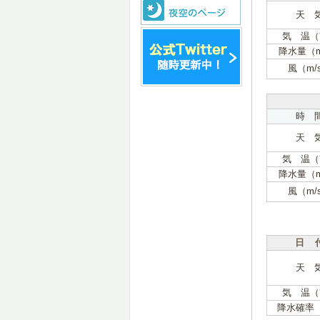
天 
気 温（
降水量（
風（m/
時 
天 
気 温（
降水量（
風（m/
日 
天 
気 温（
降水確率