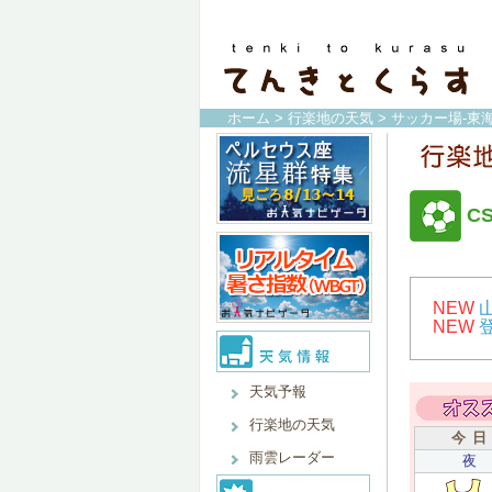
ホーム
>
行楽地の天気
>
サッカー場-東海
C
NEW
NEW
天気予報
行楽地の天気
今 日
雨雲レーダー
夜