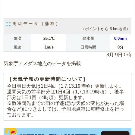
周辺データ（蒲郡）
（ポイントから 6 km地点）
気温
26.1℃
降水量
0.0mm
風速
1m/s
日照時間
0分
8月 9日 0時
気象庁アメダス地点のデータを掲載
［天気予報の更新時間について］
今日明日天気は1日4回（1,7,13,19時頃）更新します。
週間天気の前半部分は1日4回（1,7,13,19時頃）、後半
部分は1日1回（4時頃）更新します。
※数時間先までの雨の予想(急な天候の変化があった場
合など)につきましては、予測地点毎に毎時修正を行っ
ております。