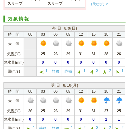
スリーブ
スリーブ
（天なび）>
気象情報
今 日 8/9(日)
時 間
00
03
06
09
12
15
18
21
天 気
気温(℃)
25
26
29
31
31
28
26
降水量(mm)
0
0
0
0
0
0
0
1
1
3
2
1
風(m/s)
静穏
静穏
明 日 8/10(月)
時 間
00
03
06
09
12
15
18
21
天 気
気温(℃)
26
25
26
29
31
31
27
25
降水量(mm)
0
0
0
0
0
0
1
1
1
1
2
3
2
2
風(m/s)
静穏
静穏