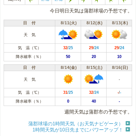
今日明日天気は蒲郡球場の予想です。
日 付
8/11(火)
8/12(水)
8/13(木)
天 気
気 温（℃）
32
/
25
29
/
24
29
/
24
降水確率（％）
50
20
10
日 付
8/14(金)
8/15(土)
8/16(日)
天 気
-
気 温（℃）
31
/
25
32
/
24
-
/
-
降水確率（％）
0
40
-
週間天気は蒲郡市の予想です。
蒲郡球場の1時間天気（お天気ナビゲータ）
1時間天気が10日先までにパワーアップ！