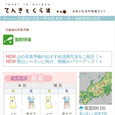
ホーム
>
行楽地の天気
>
野球場-東海 一覧
> 蒲郡球場の天気
蒲郡球場
NEW
山の天気予報のおすすめ活用方法をご紹介！
NEW
登山シーズンに向け、情報がパワーアップ！
今 日
明 日
昼
夜
昼
夜
雨雲(00:15)
更に詳しい雨雲予想
ノー
半そで
ノー
半そで