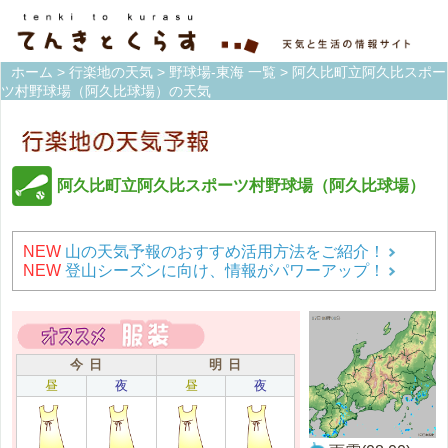
ホーム
>
行楽地の天気
>
野球場-東海 一覧
> 阿久比町立阿久比スポー
ツ村野球場（阿久比球場）の天気
阿久比町立阿久比スポーツ村野球場（阿久比球場）
NEW
山の天気予報のおすすめ活用方法をご紹介！
NEW
登山シーズンに向け、情報がパワーアップ！
今 日
明 日
昼
夜
昼
夜