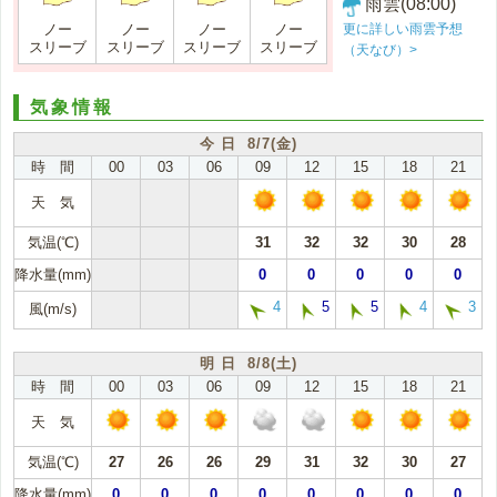
雨雲(08:00)
更に詳しい雨雲予想
ノー
ノー
ノー
ノー
スリーブ
スリーブ
スリーブ
スリーブ
（天なび）>
気象情報
今 日 8/7(金)
時 間
00
03
06
09
12
15
18
21
天 気
気温(℃)
31
32
32
30
28
降水量(mm)
0
0
0
0
0
4
5
5
4
3
風(m/s)
明 日 8/8(土)
時 間
00
03
06
09
12
15
18
21
天 気
気温(℃)
27
26
26
29
31
32
30
27
降水量(mm)
0
0
0
0
0
0
0
0