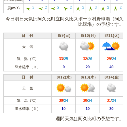
3
2
2
2
3
3
3
2
風(m/s)
今日明日天気は阿久比町立阿久比スポーツ村野球場（阿久
比球場）の予想です。
日 付
8/9(日)
8/10(月)
8/11(火)
天 気
気 温（℃）
33
/
25
32
/
26
29
/
24
降水確率（％）
0
20
40
日 付
8/12(水)
8/13(木)
8/14(金)
天 気
気 温（℃）
30
/
24
30
/
24
31
/
24
降水確率（％）
10
10
30
週間天気は阿久比町の予想です。