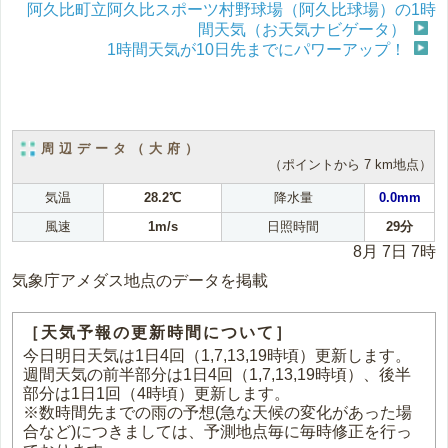
阿久比町立阿久比スポーツ村野球場（阿久比球場）の1時
間天気（お天気ナビゲータ）
1時間天気が10日先までにパワーアップ！
周辺データ（大府）
（ポイントから 7 km地点）
気温
28.2℃
降水量
0.0mm
風速
1m/s
日照時間
29分
8月 7日 7時
気象庁アメダス地点のデータを掲載
［天気予報の更新時間について］
今日明日天気は1日4回（1,7,13,19時頃）更新します。
週間天気の前半部分は1日4回（1,7,13,19時頃）、後半
部分は1日1回（4時頃）更新します。
※数時間先までの雨の予想(急な天候の変化があった場
合など)につきましては、予測地点毎に毎時修正を行っ