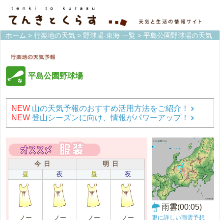
ホーム
>
行楽地の天気
>
野球場-東海 一覧
> 平島公園野球場の天気
平島公園野球場
NEW
山の天気予報のおすすめ活用方法をご紹介！
NEW
登山シーズンに向け、情報がパワーアップ！
今 日
明 日
昼
夜
昼
夜
雨雲(00:05)
更に詳しい雨雲予想
ノー
ノー
ノー
ノー