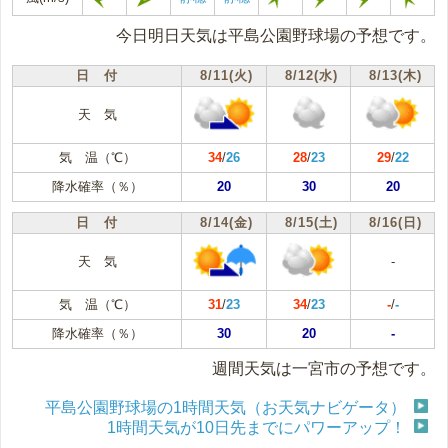
今日明日天気は平島公園野球場の予想です。
日 付
8/11(火)
8/12(水)
8/13(木)
天 気
気 温（℃）
34
/
26
28
/
23
29
/
22
降水確率（％）
20
30
20
日 付
8/14(金)
8/15(土)
8/16(日)
天 気
-
気 温（℃）
31
/
23
34
/
23
-
/
-
降水確率（％）
30
20
-
週間天気は一宮市の予想です。
平島公園野球場の1時間天気（お天気ナビゲータ）
1時間天気が10日先までにパワーアップ！