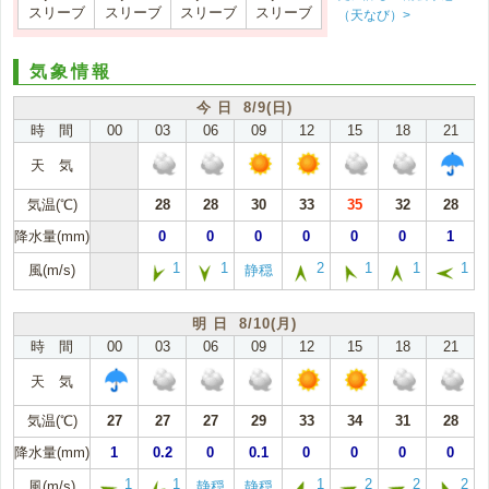
スリーブ
スリーブ
スリーブ
スリーブ
（天なび）>
気象情報
今 日 8/9(日)
時 間
00
03
06
09
12
15
18
21
天 気
気温(℃)
28
28
30
33
35
32
28
降水量(mm)
0
0
0
0
0
0
1
1
1
2
1
1
1
風(m/s)
静穏
明 日 8/10(月)
時 間
00
03
06
09
12
15
18
21
天 気
気温(℃)
27
27
27
29
33
34
31
28
降水量(mm)
1
0.2
0
0.1
0
0
0
0
1
1
1
2
2
2
風(m/s)
静穏
静穏