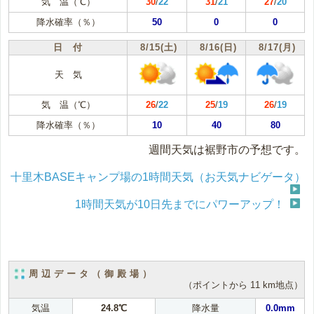
気 温（℃）
30
/
22
31
/
21
27
/
20
降水確率（％）
50
0
0
日 付
8/15(土)
8/16(日)
8/17(月)
天 気
気 温（℃）
26
/
22
25
/
19
26
/
19
降水確率（％）
10
40
80
週間天気は裾野市の予想です。
十里木BASEキャンプ場の1時間天気（お天気ナビゲータ）
1時間天気が10日先までにパワーアップ！
周辺データ（御殿場）
（ポイントから 11 km地点）
気温
24.8℃
降水量
0.0mm