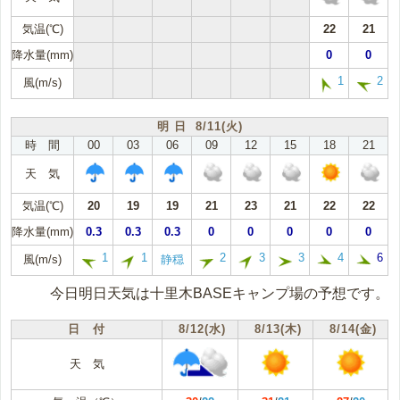
気温(℃)
22
21
降水量(mm)
0
0
1
2
風(m/s)
明 日 8/11(火)
時 間
00
03
06
09
12
15
18
21
天 気
気温(℃)
20
19
19
21
23
21
22
22
降水量(mm)
0.3
0.3
0.3
0
0
0
0
0
1
1
2
3
3
4
6
風(m/s)
静穏
今日明日天気は十里木BASEキャンプ場の予想です。
日 付
8/12(水)
8/13(木)
8/14(金)
天 気