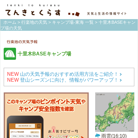
ホーム
>
行楽地の天気
>
キャンプ場-東海 一覧
> 十里木BASEキャン
プ場の天気
十里木BASEキャンプ場
NEW
山の天気予報のおすすめ活用方法をご紹介！
NEW
登山シーズンに向け、情報がパワーアップ！
雨雲(16:10)