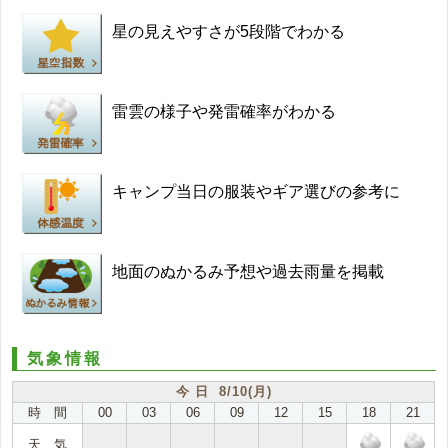
星の見えやすさが5段階でわかる
雷雲の様子や発雷確率がわかる
キャンプ当日の服装やギア選びの参考に
地面のぬかるみ予想や過去雨量を掲載
気象情報
今 日 8/10(月)
時 間
00
03
06
09
12
15
18
21
天 気