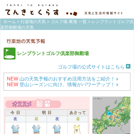
ホーム
>
行楽地の天気
>
ゴルフ場-東海 一覧
> レンブラントゴルフ倶
楽部御殿場の天気
レンブラントゴルフ倶楽部御殿場
ゴルフ場の公式サイトはこちら
NEW
山の天気予報のおすすめ活用方法をご紹介！
NEW
登山シーズンに向け、情報がパワーアップ！
今 日
明 日
あさって
夜
昼
夜
昼