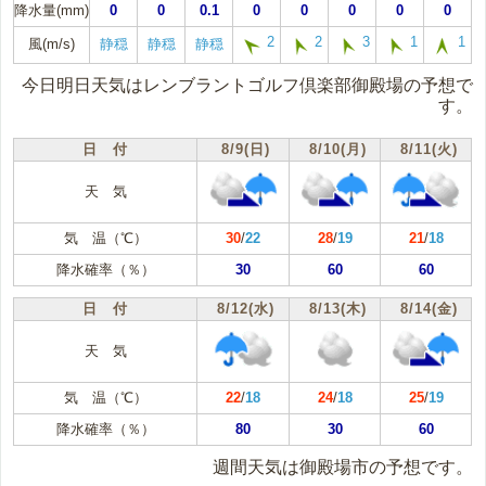
降水量(mm)
0
0
0.1
0
0
0
0
0
2
2
3
1
1
風(m/s)
静穏
静穏
静穏
今日明日天気はレンブラントゴルフ倶楽部御殿場の予想で
す。
日 付
8/9(日)
8/10(月)
8/11(火)
天 気
気 温（℃）
30
/
22
28
/
19
21
/
18
降水確率（％）
30
60
60
日 付
8/12(水)
8/13(木)
8/14(金)
天 気
気 温（℃）
22
/
18
24
/
18
25
/
19
降水確率（％）
80
30
60
週間天気は御殿場市の予想です。