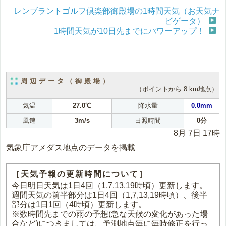
レンブラントゴルフ倶楽部御殿場の1時間天気（お天気ナ
ビゲータ）
1時間天気が10日先までにパワーアップ！
周辺データ（御殿場）
（ポイントから 8 km地点）
気温
27.0℃
降水量
0.0mm
風速
3m/s
日照時間
0分
8月 7日 17時
気象庁アメダス地点のデータを掲載
［天気予報の更新時間について］
今日明日天気は1日4回（1,7,13,19時頃）更新します。
週間天気の前半部分は1日4回（1,7,13,19時頃）、後半
部分は1日1回（4時頃）更新します。
※数時間先までの雨の予想(急な天候の変化があった場
合など)につきましては、予測地点毎に毎時修正を行っ