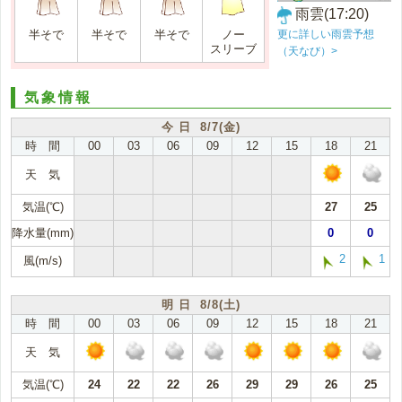
雨雲(17:20)
更に詳しい雨雲予想
半そで
半そで
半そで
ノー
スリーブ
（天なび）>
気象情報
今 日 8/7(金)
時 間
00
03
06
09
12
15
18
21
天 気
気温(℃)
27
25
降水量(mm)
0
0
2
1
風(m/s)
明 日 8/8(土)
時 間
00
03
06
09
12
15
18
21
天 気
気温(℃)
24
22
22
26
29
29
26
25