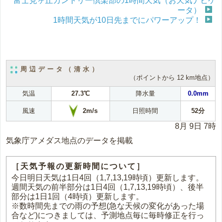
富士見ヶ丘カントリー倶楽部の1時間天気（お天気ナビゲ
ータ）
1時間天気が10日先までにパワーアップ！
周辺データ（清水）
（ポイントから 12 km地点）
気温
27.3℃
降水量
0.0mm
2m/s
風速
日照時間
52分
8月 9日 7時
気象庁アメダス地点のデータを掲載
［天気予報の更新時間について］
今日明日天気は1日4回（1,7,13,19時頃）更新します。
週間天気の前半部分は1日4回（1,7,13,19時頃）、後半
部分は1日1回（4時頃）更新します。
※数時間先までの雨の予想(急な天候の変化があった場
合など)につきましては、予測地点毎に毎時修正を行っ