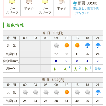
雨雲(08:00)
更に詳しい雨雲予想
ノー
半そで
ノー
半そで
スリーブ
スリーブ
（天なび）>
気象情報
今 日 8/9(日)
時 間
00
03
06
09
12
15
18
21
天 気
気温(℃)
27
32
31
26
24
降水量(mm)
0
0
0
4
2
1
3
2
1
風(m/s)
静穏
明 日 8/10(月)
時 間
00
03
06
09
12
15
18
21
天 気
気温(℃)
24
23
23
28
31
30
26
24