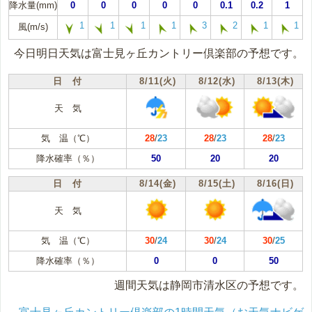
降水量(mm)
0
0
0
0
0
0.1
0.2
1
1
1
1
1
3
2
1
1
風(m/s)
今日明日天気は富士見ヶ丘カントリー倶楽部の予想です。
日 付
8/11(火)
8/12(水)
8/13(木)
天 気
気 温（℃）
28
/
23
28
/
23
28
/
23
降水確率（％）
50
20
20
日 付
8/14(金)
8/15(土)
8/16(日)
天 気
気 温（℃）
30
/
24
30
/
24
30
/
25
降水確率（％）
0
0
50
週間天気は静岡市清水区の予想です。