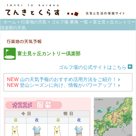
ホーム
>
行楽地の天気
>
ゴルフ場-東海 一覧
> 富士見ヶ丘カントリー
倶楽部の天気
富士見ヶ丘カントリー倶楽部
ゴルフ場の公式サイトはこちら
NEW
山の天気予報のおすすめ活用方法をご紹介！
NEW
登山シーズンに向け、情報がパワーアップ！
今 日
明 日
昼
夜
昼
夜