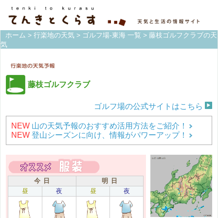
ホーム
>
行楽地の天気
>
ゴルフ場-東海 一覧
> 藤枝ゴルフクラブの天
気
藤枝ゴルフクラブ
ゴルフ場の公式サイトはこちら
NEW
山の天気予報のおすすめ活用方法をご紹介！
NEW
登山シーズンに向け、情報がパワーアップ！
今 日
明 日
昼
夜
昼
夜