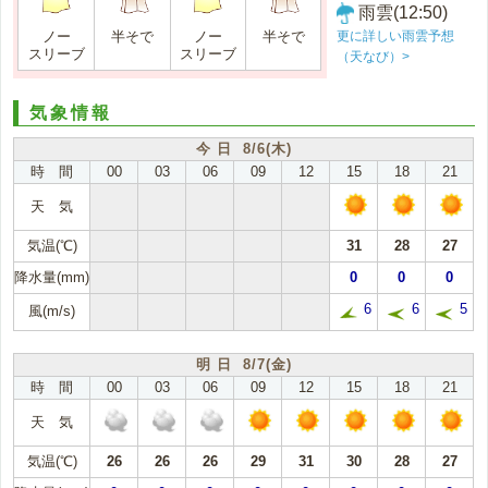
雨雲(12:50)
更に詳しい雨雲予想
ノー
半そで
ノー
半そで
スリーブ
スリーブ
（天なび）>
気象情報
今 日 8/6(木)
時 間
00
03
06
09
12
15
18
21
天 気
気温(℃)
31
28
27
降水量(mm)
0
0
0
6
6
5
風(m/s)
明 日 8/7(金)
時 間
00
03
06
09
12
15
18
21
天 気
気温(℃)
26
26
26
29
31
30
28
27