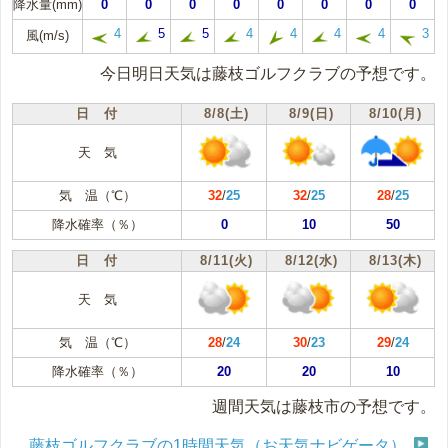
降水量(mm)
0
0
0
0
0
0
0
0
4
5
5
4
4
4
4
3
風(m/s)
今日明日天気は藤枝ゴルフクラブの予想です。
日 付
8/8(土)
8/9(日)
8/10(月)
天 気
気 温（℃）
32
/
25
32
/
25
28
/
25
降水確率（％）
0
10
50
日 付
8/11(火)
8/12(水)
8/13(木)
天 気
気 温（℃）
28
/
24
30
/
23
29
/
24
降水確率（％）
20
20
10
週間天気は藤枝市の予想です。
藤枝ゴルフクラブの1時間天気（お天気ナビゲータ）