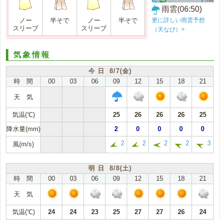
雨雲(06:50)
更に詳しい雨雲予想
ノー
半そで
ノー
半そで
スリーブ
スリーブ
（天なび）>
気象情報
今 日 8/7(金)
時 間
00
03
06
09
12
15
18
21
天 気
気温(℃)
25
26
26
26
25
降水量(mm)
2
0
0
0
0
2
2
2
2
3
風(m/s)
明 日 8/8(土)
時 間
00
03
06
09
12
15
18
21
天 気
気温(℃)
24
24
23
25
27
27
26
24