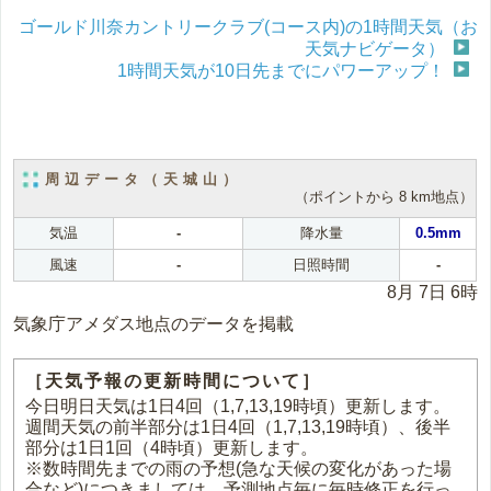
ゴールド川奈カントリークラブ(コース内)の1時間天気（お
天気ナビゲータ）
1時間天気が10日先までにパワーアップ！
周辺データ（天城山）
（ポイントから 8 km地点）
気温
-
降水量
0.5mm
風速
-
日照時間
-
8月 7日 6時
気象庁アメダス地点のデータを掲載
［天気予報の更新時間について］
今日明日天気は1日4回（1,7,13,19時頃）更新します。
週間天気の前半部分は1日4回（1,7,13,19時頃）、後半
部分は1日1回（4時頃）更新します。
※数時間先までの雨の予想(急な天候の変化があった場
合など)につきましては、予測地点毎に毎時修正を行っ