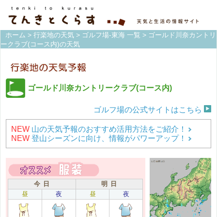
ホーム
>
行楽地の天気
>
ゴルフ場-東海 一覧
> ゴールド川奈カントリ
ークラブ(コース内)の天気
ゴールド川奈カントリークラブ(コース内)
ゴルフ場の公式サイトはこちら
NEW
山の天気予報のおすすめ活用方法をご紹介！
NEW
登山シーズンに向け、情報がパワーアップ！
今 日
明 日
昼
夜
昼
夜