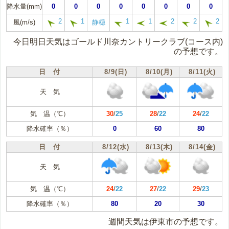
降水量(mm)
0
0
0
0
0
0
0
0
2
1
1
1
2
2
2
風(m/s)
静穏
今日明日天気はゴールド川奈カントリークラブ(コース内)
の予想です。
日 付
8/9(日)
8/10(月)
8/11(火)
天 気
気 温（℃）
30
/
25
28
/
22
24
/
22
降水確率（％）
0
60
80
日 付
8/12(水)
8/13(木)
8/14(金)
天 気
気 温（℃）
24
/
22
27
/
22
29
/
23
降水確率（％）
80
20
30
週間天気は伊東市の予想です。