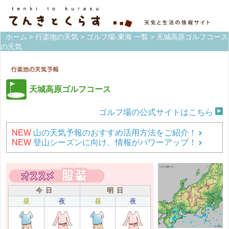
ホーム
>
行楽地の天気
>
ゴルフ場-東海 一覧
> 天城高原ゴルフコース
の天気
天城高原ゴルフコース
ゴルフ場の公式サイトはこちら
NEW
山の天気予報のおすすめ活用方法をご紹介！
NEW
登山シーズンに向け、情報がパワーアップ！
今 日
明 日
昼
夜
昼
夜