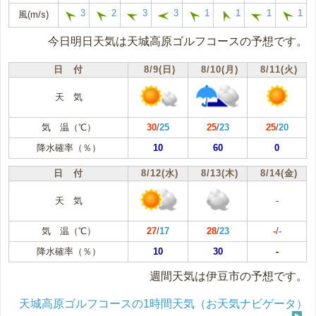
3
2
3
3
1
1
1
1
風(m/s)
今日明日天気は天城高原ゴルフコースの予想です。
日 付
8/9(日)
8/10(月)
8/11(火)
天 気
気 温（℃）
30
/
25
25
/
23
25
/
20
降水確率（％）
10
60
0
日 付
8/12(水)
8/13(木)
8/14(金)
天 気
-
気 温（℃）
27
/
17
28
/
23
-
/
-
降水確率（％）
10
30
-
週間天気は伊豆市の予想です。
天城高原ゴルフコースの1時間天気（お天気ナビゲータ）