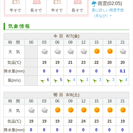
雨雲(02:05)
更に詳しい雨雲予想
半そで
長そで
半そで
長そで
（天なび）>
気象情報
今 日 8/7(金)
時 間
00
03
06
09
12
15
18
21
天 気
気温(℃)
19
19
21
23
22
20
20
降水量(mm)
0
0
0
0
0
0
0.1
6
5
4
3
3
3
4
風(m/s)
明 日 8/8(土)
時 間
00
03
06
09
12
15
18
21
天 気
気温(℃)
19
19
19
22
24
23
21
19
降水量(mm)
0
0
0
0
0
0
0
0