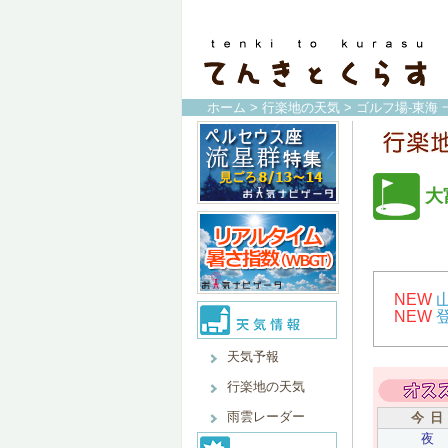
ホーム
>
行楽地の天気
>
ゴルフ場-東海 
大
NEW
NEW
天気予報
行楽地の天気
雨雲レーダー
今 日
夜