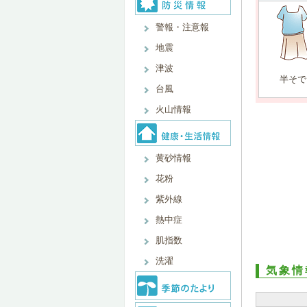
警報・注意報
地震
津波
半そで
台風
火山情報
黄砂情報
花粉
紫外線
熱中症
肌指数
洗濯
気象情