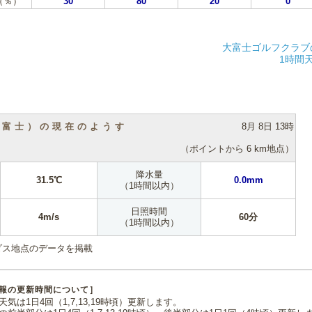
（％）
30
80
20
0
大富士ゴルフクラブ
1時間
（富士）の現在のようす
8月 8日 13時
（ポイントから 6 km地点）
降水量
31.5℃
0.0mm
（1時間以内）
日照時間
4m/s
60分
（1時間以内）
ダス地点のデータを掲載
報の更新時間について］
気は1日4回（1,7,13,19時頃）更新します。