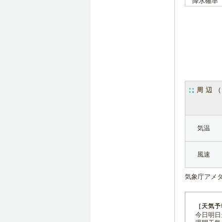
降水確率
周辺
気温
風速
気象庁アメ
［天気予
今日明日天