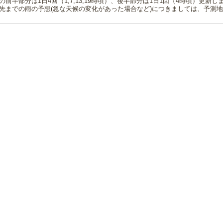
の前半部分は1日4回（1,7,13,19時頃）、後半部分は1日1回（4時頃）更新し
先までの雨の予想(急な天候の変化があった場合など)につきましては、予測