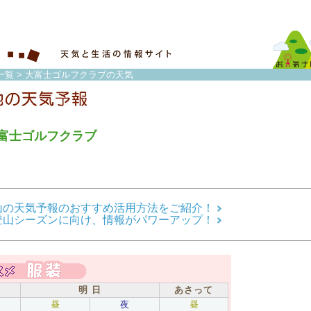
一覧
> 大富士ゴルフクラブの天気
富士ゴルフクラブ
山の天気予報のおすすめ活用方法をご紹介！
登山シーズンに向け、情報がパワーアップ！
明 日
あさって
昼
夜
昼