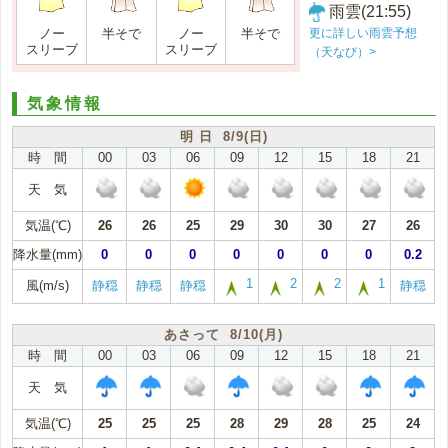
雨雲(21:55)
更に詳しい雨雲予想
ノー
半そで
ノー
半そで
スリーブ
スリーブ
（天なび）>
気象情報
明 日 8/9(日)
時 間
00
03
06
09
12
15
18
21
天 気
気温(℃)
26
26
25
29
30
30
27
26
降水量(mm)
0
0
0
0
0
0
0
0.2
1
2
2
1
風(m/s)
静穏
静穏
静穏
静穏
あさって 8/10(月)
時 間
00
03
06
09
12
15
18
21
天 気
気温(℃)
25
25
25
28
29
28
25
24