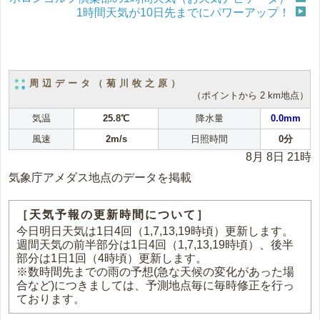
1時間天気が10日先までにパワーアップ！
周辺データ（菊川牧之原）
（ポイントから 2 km地点）
気温
25.8℃
降水量
0.0mm
風速
2m/s
日照時間
0分
8月 8日 21時
気象庁アメダス地点のデータを掲載
［天気予報の更新時間について］
今日明日天気は1日4回（1,7,13,19時頃）更新します。
週間天気の前半部分は1日4回（1,7,13,19時頃）、後半
部分は1日1回（4時頃）更新します。
※数時間先までの雨の予想(急な天候の変化があった場
合など)につきましては、予測地点毎に毎時修正を行っ
ております。