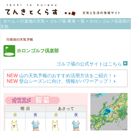
ホーム
>
行楽地の天気
>
ゴルフ場-東海 一覧
> ホロンゴルフ倶楽部の
天気
ホロンゴルフ倶楽部
ゴルフ場の公式サイトはこちら
NEW
山の天気予報のおすすめ活用方法をご紹介！
NEW
登山シーズンに向け、情報がパワーアップ！
明 日
あさって
昼
夜
昼
夜