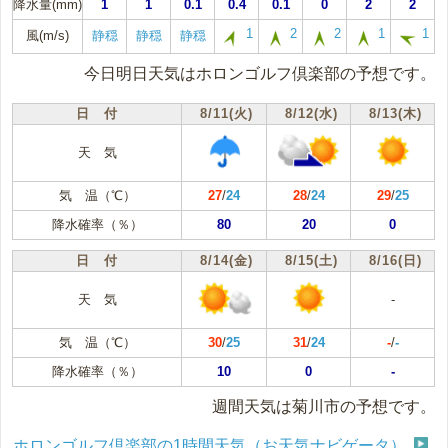
降水量(mm)
1
1
0.1
0.4
0.1
0
2
2
1
2
2
1
1
風(m/s)
静穏
静穏
静穏
今日明日天気はホロンゴルフ倶楽部の予想です。
日 付
8/11(火)
8/12(水)
8/13(木)
天 気
気 温（℃）
27
/
24
28
/
24
29
/
25
降水確率（％）
80
20
0
日 付
8/14(金)
8/15(土)
8/16(日)
天 気
-
気 温（℃）
30
/
25
31
/
24
-
/
-
降水確率（％）
10
0
-
週間天気は菊川市の予想です。
ホロンゴルフ倶楽部の1時間天気（お天気ナビゲータ）