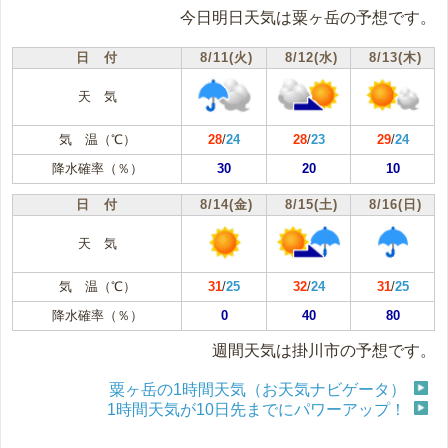
今日明日天気は粟ヶ岳の予想です。
日 付
8/11(火)
8/12(水)
8/13(木)
天 気
気 温（℃）
28
/
24
28
/
23
29
/
24
降水確率（％）
30
20
10
日 付
8/14(金)
8/15(土)
8/16(日)
天 気
気 温（℃）
31
/
25
32
/
24
31
/
25
降水確率（％）
0
40
80
週間天気は掛川市の予想です。
粟ヶ岳の1時間天気（お天気ナビゲータ）
1時間天気が10日先までにパワーアップ！