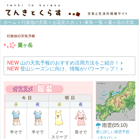
ホーム
>
行楽地の天気
>
お花見スポット-東海 一覧
> 粟ヶ岳の天気
粟ヶ岳
NEW
山の天気予報のおすすめ活用方法をご紹介！
NEW
登山シーズンに向け、情報がパワーアップ！
今 日
明 日
昼
夜
昼
夜
雨雲(05:10)
更に詳しい雨雲予想
半そで
半そで
ノー
長そで
スリーブ
（天なび）>