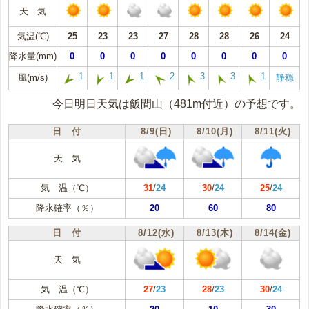
天 気
気温(℃)
25
23
23
27
28
28
26
24
降水量(mm)
0
0
0
0
0
0
0
0
1
1
1
2
3
3
1
風(m/s)
静穏
今日明日天気は飯間山（481m付近）の予想です。
日 付
8/9(日)
8/10(月)
8/11(火)
天 気
気 温（℃）
31
/
24
30
/
24
25
/
24
降水確率（％）
20
60
80
日 付
8/12(水)
8/13(木)
8/14(金)
天 気
気 温（℃）
27
/
23
28
/
23
30
/
24