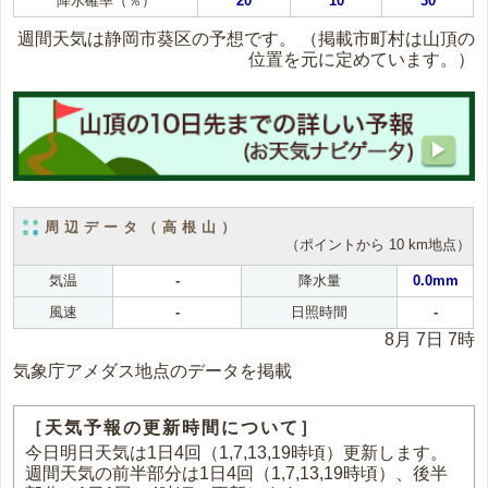
降水確率（％）
20
10
30
週間天気は静岡市葵区の予想です。
（掲載市町村は山頂の
位置を元に定めています。）
周辺データ（高根山）
（ポイントから 10 km地点）
気温
-
降水量
0.0mm
風速
-
日照時間
-
8月 7日 7時
気象庁アメダス地点のデータを掲載
［天気予報の更新時間について］
今日明日天気は1日4回（1,7,13,19時頃）更新します。
週間天気の前半部分は1日4回（1,7,13,19時頃）、後半