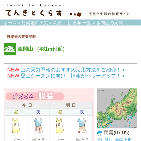
ホーム
>
行楽地の天気
>
高原・山-東海 一覧
> 飯間山の天気
飯間山
（481m付近）
NEW
山の天気予報のおすすめ活用方法をご紹介！
NEW
登山シーズンに向け、情報がパワーアップ！
今 日
明 日
昼
夜
昼
夜
雨雲(07:05)
更に詳しい雨雲予想
ノー
半そで
ノー
半そで