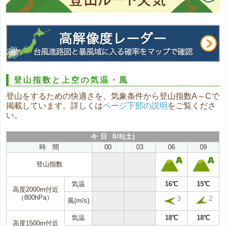
登山指数と上空の気温・風
登山をするための快適さを、気象条件から登山指数A～Cで
掲載しています。詳しくは
ページ下部の説明
をご覧くださ
い。
今 日 8/8(土)
時 間
00
03
06
09
登山指数
気温
16℃
15℃
高度2000m付近
（800hPa）
3
2
風(m/s)
気温
18℃
18℃
高度1500m付近