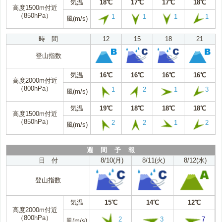
気温
18℃
17℃
17℃
18℃
高度1500m付近
（850hPa）
1
1
1
1
風(m/s)
時 間
12
15
18
21
登山指数
気温
16℃
16℃
16℃
16℃
高度2000m付近
（800hPa）
1
2
1
3
風(m/s)
気温
19℃
18℃
18℃
18℃
高度1500m付近
（850hPa）
2
2
1
2
風(m/s)
週 間 予 報
日 付
8/10(月)
8/11(火)
8/12(水)
登山指数
気温
15℃
14℃
12℃
高度2000m付近
（800hPa）
2
3
7
風(m/s)