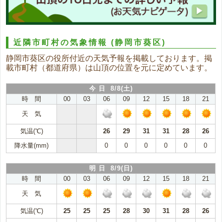
近隣市町村の気象情報
(静岡市葵区)
静岡市葵区の役所付近の天気予報を掲載しております。掲
載市町村（都道府県）は山頂の位置を元に定めています。
今 日 8/8(土)
時 間
00
03
06
09
12
15
18
21
天 気
気温(℃)
26
29
31
31
28
26
降水量(mm)
0
0
0
0
0
0
明 日 8/9(日)
時 間
00
03
06
09
12
15
18
21
天 気
気温(℃)
25
25
25
28
30
31
28
26