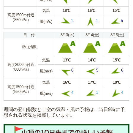
気温
18℃
16℃
15℃
高度1500m付近
（850hPa）
1
1
5
風(m/s)
日 付
8/13(木)
8/14(金)
8/15(土)
登山指数
気温
13℃
14℃
15℃
高度2000m付近
（800hPa）
6
5
6
風(m/s)
気温
16℃
17℃
19℃
高度1500m付近
（850hPa）
4
3
4
風(m/s)
週間の登山指数と上空の気温・風の予報は、当日9時に予
想される状況を掲載しています。