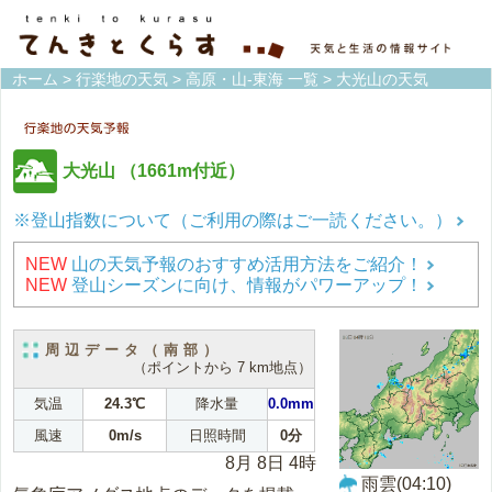
ホーム
>
行楽地の天気
>
高原・山-東海 一覧
> 大光山の天気
大光山
（1661m付近）
※登山指数について（ご利用の際はご一読ください。）
NEW
山の天気予報のおすすめ活用方法をご紹介！
NEW
登山シーズンに向け、情報がパワーアップ！
周辺データ（南部）
（ポイントから 7 km地点）
気温
24.3℃
降水量
0.0mm
風速
0m/s
日照時間
0分
8月 8日 4時
雨雲(04:10)