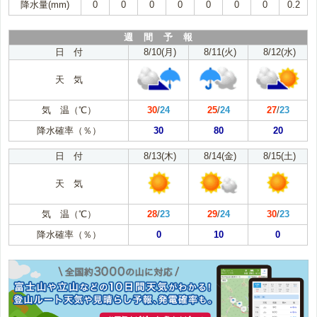
降水量(mm)
0
0
0
0
0
0
0
0.2
週 間 予 報
日 付
8/10(月)
8/11(火)
8/12(水)
天 気
気 温（℃）
30
/
24
25
/
24
27
/
23
降水確率（％）
30
80
20
日 付
8/13(木)
8/14(金)
8/15(土)
天 気
気 温（℃）
28
/
23
29
/
24
30
/
23
降水確率（％）
0
10
0