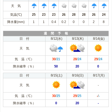
天 気
気温(℃)
25
23
23
26
28
28
26
24
降水量(mm)
1
1
0.4
0.2
0
0
2
8
週 間 予 報
日 付
8/12(水)
8/13(木)
8/14(金)
天 気
気 温（℃）
30
/
21
28
/
24
29
/
24
降水確率（％）
50
20
0
日 付
8/15(土)
8/16(日)
8/17(月)
天 気
-
気 温（℃）
30
/
25
29
/
25
-
/
-
降水確率（％）
0
20
-