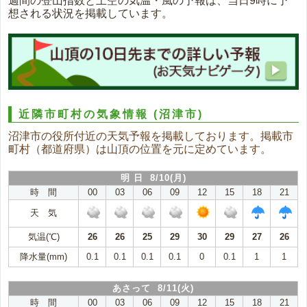
週間の登山指数と上空の気温・風の予報は、当日9時に予
想される状況を掲載しています。
近隣市町村の気象情報
(沼津市)
沼津市の役所付近の天気予報を掲載しております。掲載市
町村（都道府県）は山頂の位置を元に定めています。
明 日 8/10(月)
時 間
00
03
06
09
12
15
18
21
天 気
気温(℃)
26
26
25
29
30
29
27
26
降水量(mm)
0.1
0.1
0.1
0.1
0
0.1
1
1
あさって 8/11(火)
時 間
00
03
06
09
12
15
18
21