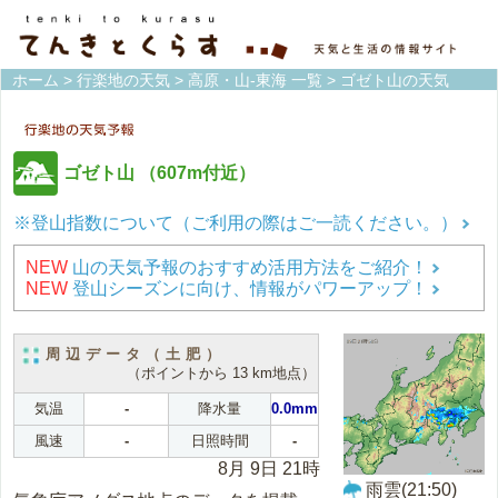
ホーム
>
行楽地の天気
>
高原・山-東海 一覧
> ゴゼト山の天気
ゴゼト山
（607m付近）
※登山指数について（ご利用の際はご一読ください。）
NEW
山の天気予報のおすすめ活用方法をご紹介！
NEW
登山シーズンに向け、情報がパワーアップ！
周辺データ（土肥）
（ポイントから 13 km地点）
気温
-
降水量
0.0mm
風速
-
日照時間
-
8月 9日 21時
雨雲(21:50)