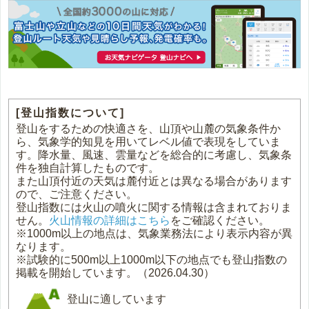
[登山指数について]
登山をするための快適さを、山頂や山麓の気象条件か
ら、気象学的知見を用いてレベル値で表現をしていま
す。降水量、風速、雲量などを総合的に考慮し、気象条
件を独自計算したものです。
また山頂付近の天気は麓付近とは異なる場合があります
ので、ご注意ください。
登山指数には火山の噴火に関する情報は含まれておりま
せん。
火山情報の詳細はこちら
をご確認ください。
※1000m以上の地点は、気象業務法により表示内容が異
なります。
※試験的に500m以上1000m以下の地点でも登山指数の
掲載を開始しています。（2026.04.30）
登山に適しています