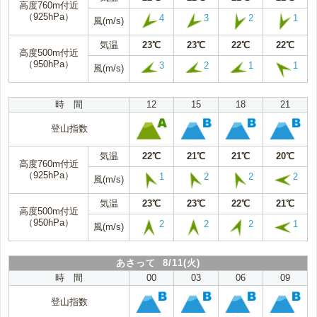
高度760m付近
（925hPa）
4
3
2
1
風(m/s)
気温
23℃
23℃
22℃
22℃
高度500m付近
（950hPa）
3
2
1
1
風(m/s)
時 間
12
15
18
21
登山指数
気温
22℃
21℃
21℃
20℃
高度760m付近
（925hPa）
1
2
2
2
風(m/s)
気温
23℃
23℃
22℃
21℃
高度500m付近
（950hPa）
2
2
2
1
風(m/s)
あさって 8/11(火)
時 間
00
03
06
09
登山指数