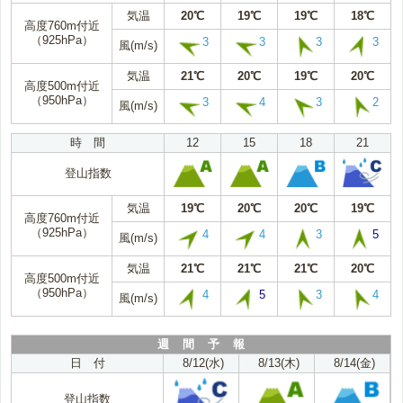
気温
20℃
19℃
19℃
18℃
高度760m付近
（925hPa）
3
3
3
3
風(m/s)
気温
21℃
20℃
19℃
20℃
高度500m付近
（950hPa）
3
4
3
2
風(m/s)
時 間
12
15
18
21
登山指数
気温
19℃
20℃
20℃
19℃
高度760m付近
（925hPa）
4
4
3
5
風(m/s)
気温
21℃
21℃
21℃
20℃
高度500m付近
（950hPa）
4
5
3
4
風(m/s)
週 間 予 報
日 付
8/12(水)
8/13(木)
8/14(金)
登山指数