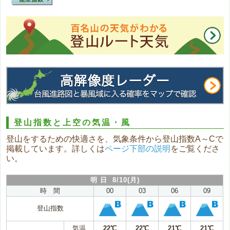
登山指数と上空の気温・風
登山をするための快適さを、気象条件から登山指数A～Cで
掲載しています。詳しくは
ページ下部の説明
をご覧くださ
い。
明 日 8/10(月)
時 間
00
03
06
09
登山指数
気温
22℃
22℃
21℃
21℃