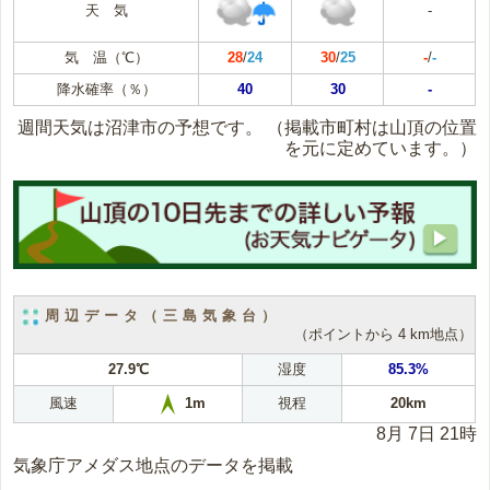
天 気
-
気 温（℃）
28
/
24
30
/
25
-
/
-
降水確率（％）
40
30
-
週間天気は沼津市の予想です。
（掲載市町村は山頂の位置
を元に定めています。）
周辺データ（三島気象台）
（ポイントから 4 km地点）
27.9℃
湿度
85.3%
風速
視程
20km
1m
8月 7日 21時
気象庁アメダス地点のデータを掲載