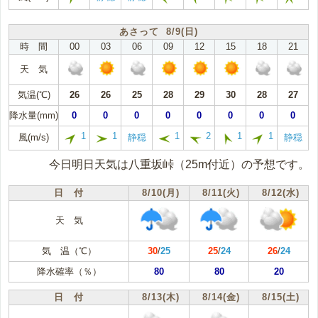
あさって 8/9(日)
時 間
00
03
06
09
12
15
18
21
天 気
気温(℃)
26
26
25
28
29
30
28
27
降水量(mm)
0
0
0
0
0
0
0
0
1
1
1
2
1
1
風(m/s)
静穏
静穏
今日明日天気は八重坂峠（25m付近）の予想です。
日 付
8/10(月)
8/11(火)
8/12(水)
天 気
気 温（℃）
30
/
25
25
/
24
26
/
24
降水確率（％）
80
80
20
日 付
8/13(木)
8/14(金)
8/15(土)