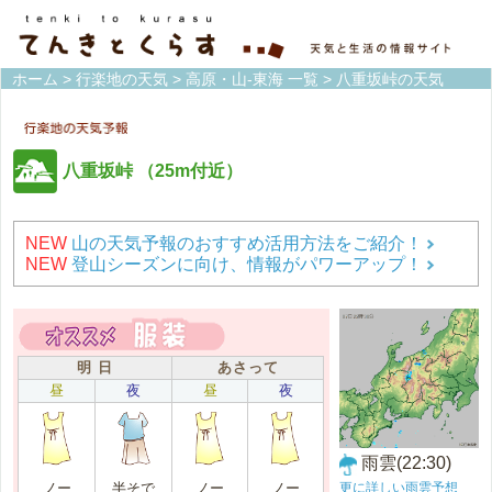
ホーム
>
行楽地の天気
>
高原・山-東海 一覧
> 八重坂峠の天気
八重坂峠
（25m付近）
NEW
山の天気予報のおすすめ活用方法をご紹介！
NEW
登山シーズンに向け、情報がパワーアップ！
明 日
あさって
昼
夜
昼
夜
雨雲(22:30)
更に詳しい雨雲予想
ノー
半そで
ノー
ノー