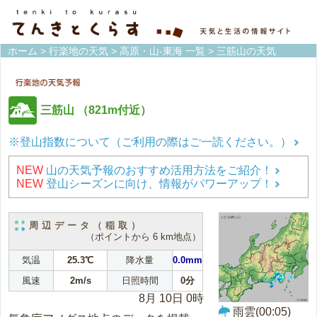
ホーム
>
行楽地の天気
>
高原・山-東海 一覧
> 三筋山の天気
三筋山
（821m付近）
※登山指数について（ご利用の際はご一読ください。）
NEW
山の天気予報のおすすめ活用方法をご紹介！
NEW
登山シーズンに向け、情報がパワーアップ！
周辺データ（稲取）
（ポイントから 6 km地点）
気温
25.3℃
降水量
0.0mm
風速
2m/s
日照時間
0分
8月 10日 0時
雨雲(00:05)