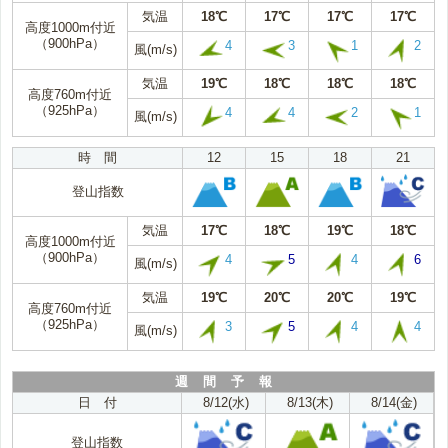
気温
18℃
17℃
17℃
17℃
高度1000m付近
（900hPa）
4
3
1
2
風(m/s)
気温
19℃
18℃
18℃
18℃
高度760m付近
（925hPa）
4
4
2
1
風(m/s)
時 間
12
15
18
21
登山指数
気温
17℃
18℃
19℃
18℃
高度1000m付近
（900hPa）
4
5
4
6
風(m/s)
気温
19℃
20℃
20℃
19℃
高度760m付近
（925hPa）
3
5
4
4
風(m/s)
週 間 予 報
日 付
8/12(水)
8/13(木)
8/14(金)
登山指数