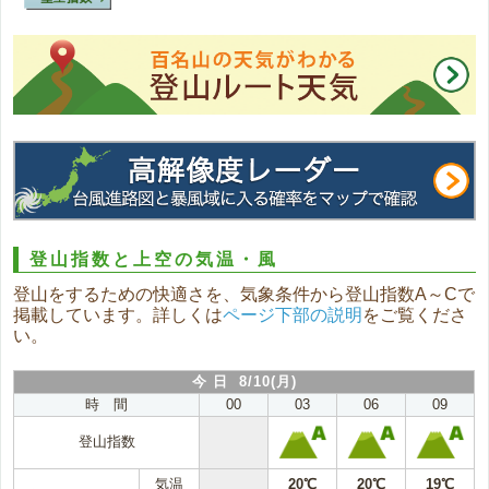
登山指数と上空の気温・風
登山をするための快適さを、気象条件から登山指数A～Cで
掲載しています。詳しくは
ページ下部の説明
をご覧くださ
い。
今 日 8/10(月)
時 間
00
03
06
09
登山指数
気温
20℃
20℃
19℃