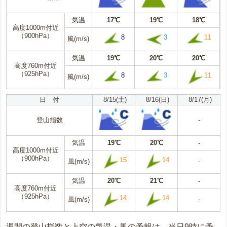
気温
17℃
19℃
18℃
高度1000m付近
（900hPa）
8
3
11
風(m/s)
気温
19℃
20℃
20℃
高度760m付近
（925hPa）
8
3
11
風(m/s)
日 付
8/15(土)
8/16(日)
8/17(月)
登山指数
-
気温
19℃
20℃
-
高度1000m付近
（900hPa）
15
14
風(m/s)
-
気温
20℃
21℃
-
高度760m付近
（925hPa）
14
14
風(m/s)
-
週間の登山指数と上空の気温・風の予報は、当日9時に予