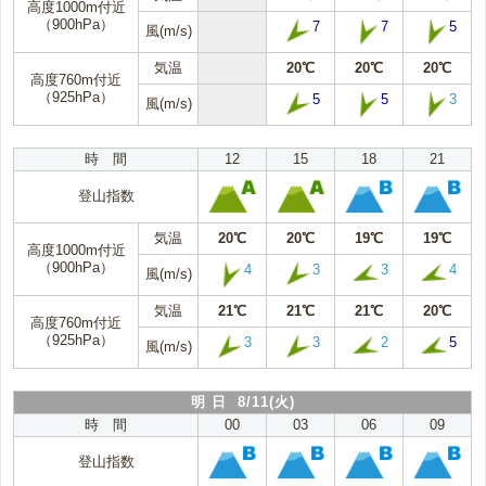
高度1000m付近
（900hPa）
7
7
5
風(m/s)
気温
20℃
20℃
20℃
高度760m付近
（925hPa）
5
5
3
風(m/s)
時 間
12
15
18
21
登山指数
気温
20℃
20℃
19℃
19℃
高度1000m付近
（900hPa）
4
3
3
4
風(m/s)
気温
21℃
21℃
21℃
20℃
高度760m付近
（925hPa）
3
3
2
5
風(m/s)
明 日 8/11(火)
時 間
00
03
06
09
登山指数