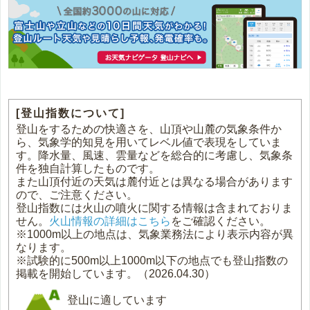
[登山指数について]
登山をするための快適さを、山頂や山麓の気象条件か
ら、気象学的知見を用いてレベル値で表現をしていま
す。降水量、風速、雲量などを総合的に考慮し、気象条
件を独自計算したものです。
また山頂付近の天気は麓付近とは異なる場合があります
ので、ご注意ください。
登山指数には火山の噴火に関する情報は含まれておりま
せん。
火山情報の詳細はこちら
をご確認ください。
※1000m以上の地点は、気象業務法により表示内容が異
なります。
※試験的に500m以上1000m以下の地点でも登山指数の
掲載を開始しています。（2026.04.30）
登山に適しています