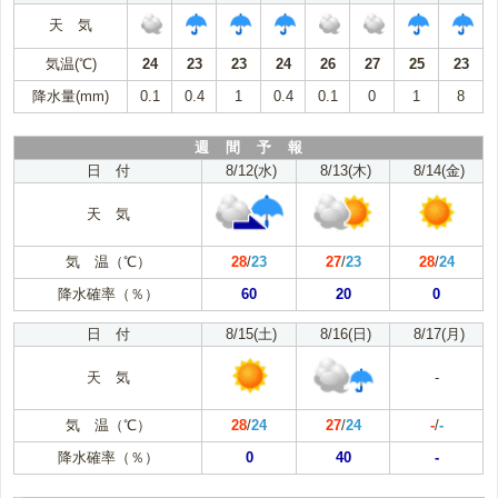
天 気
気温(℃)
24
23
23
24
26
27
25
23
降水量(mm)
0.1
0.4
1
0.4
0.1
0
1
8
週 間 予 報
日 付
8/12(水)
8/13(木)
8/14(金)
天 気
気 温（℃）
28
/
23
27
/
23
28
/
24
降水確率（％）
60
20
0
日 付
8/15(土)
8/16(日)
8/17(月)
天 気
-
気 温（℃）
28
/
24
27
/
24
-
/
-
降水確率（％）
0
40
-