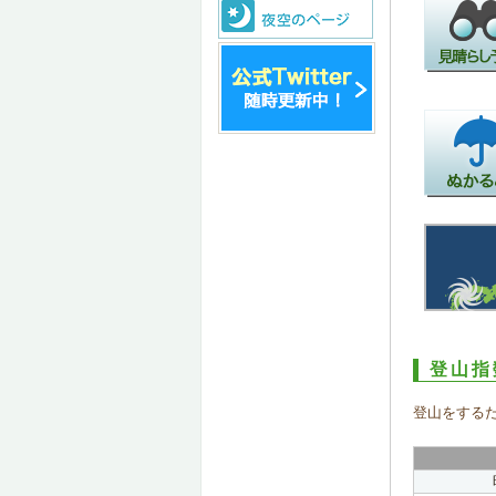
登山指
登山をする