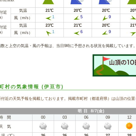
気温
21℃
20℃
20℃
20
m付近
1
5
9
a）
風（m/s）
気温
23℃
21℃
20℃
21
m付近
1
6
9
a）
風（m/s）
指数と上空の気温・風の予報は、当日9時に予想される状況を掲載しています
町村の気象情報
(伊豆市)
所付近の天気予報を掲載しております。掲載市町村（都道府県）は山頂の位置
明 日 8/7(金)
時 間
00
03
06
09
12
天 気
 温（℃）
26
26
26
27
28