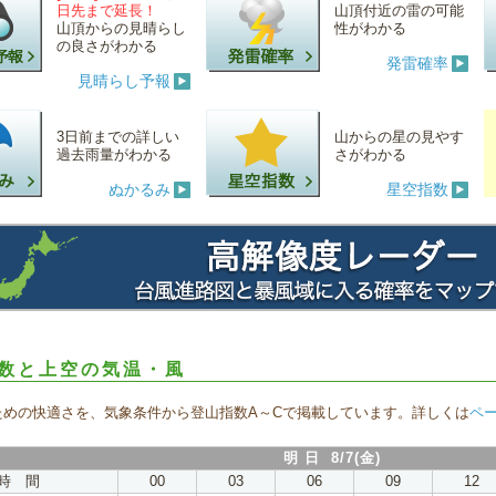
日先まで延長！
山頂付近の雷の可能
山頂からの見晴らし
性がわかる
の良さがわかる
発雷確率
見晴らし予報
3日前までの詳しい
山からの星の見やす
過去雨量がわかる
さがわかる
ぬかるみ
星空指数
数と上空の気温・風
ための快適さを、気象条件から登山指数A～Cで掲載しています。詳しくは
ペ
明 日 8/7(金)
時 間
00
03
06
09
12