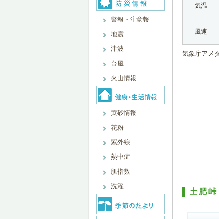
気温
警報・注意報
風速
地震
津波
気象庁アメ
台風
火山情報
黄砂情報
花粉
紫外線
熱中症
肌指数
洗濯
土肥峠