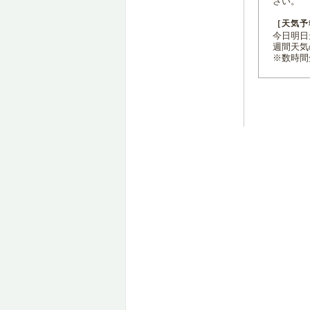
さい。
［天気予
今日明日天
週間天気
※数時間