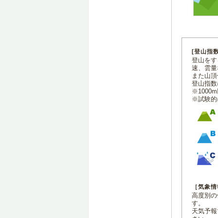
[登山指
登山をす
速、雲量
また山頂
登山指数
※100
※試験的
［気象情
高度別の
す。
天気予報