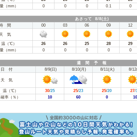
量（mm）
0
0
0
0.1
0
あさって 8/8(土)
時 間
00
03
06
09
12
天 気
 温（℃）
26
26
25
28
29
量（mm）
0
0
0
0
0
週 間 予 報
日 付
8/9(日)
8/10(月)
8/11(火)
8/12
天 気
 温（℃）
30
/
25
25
/
23
25
/
20
27
/
水確率（％）
10
60
0
1