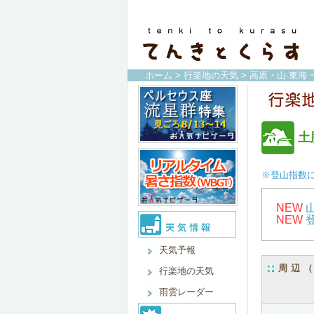
ホーム
>
行楽地の天気
>
高原・山-東海 
土
※登山指数
NEW
NEW
天気予報
周辺
行楽地の天気
雨雲レーダー