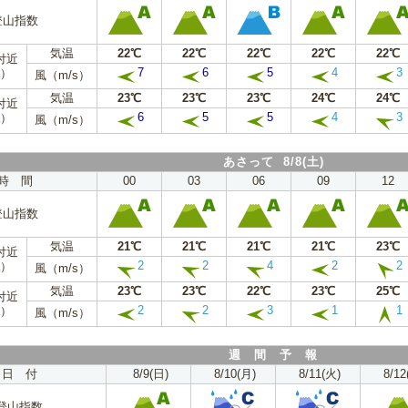
登山指数
気温
22℃
22℃
22℃
22℃
22℃
付近
7
6
5
4
3
a）
風（m/s）
気温
23℃
23℃
23℃
24℃
24℃
付近
6
5
5
4
3
a）
風（m/s）
あさって 8/8(土)
時 間
00
03
06
09
12
登山指数
気温
21℃
21℃
21℃
21℃
23℃
付近
2
2
4
2
2
a）
風（m/s）
気温
23℃
23℃
22℃
23℃
25℃
付近
2
2
3
1
1
a）
風（m/s）
週 間 予 報
日 付
8/9(日)
8/10(月)
8/11(火)
8/12
登山指数