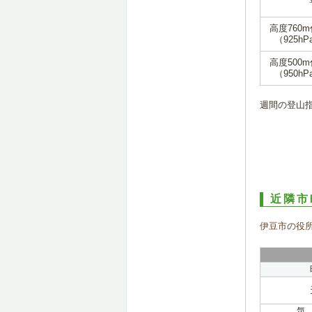
高度760
（925hP
高度500
（950hP
週間の登山
近隣市
伊豆市の役
気