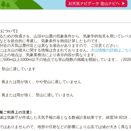
数について]
るための快適さを、山頂や山麓の気象条件から、気象学的知見を用いてレベ
などを総合的に考慮し、気象条件を独自計算したものです。
付近の天気は麓付近とは異なる場合がありますので、ご注意ください。
には火山の噴火に関する情報は含まれておりません。
火山情報の詳細はこち
0m以上の地点は、気象業務法により表示内容が異なります。
に500m以上1000m以下の地点でも登山指数の掲載を開始しています。（2026.0
登山に適しています
風または雨が強く、やや登山に適していません
風または雨が強く、登山に適していません
報ご利用上の注意］
値は気象庁が作成した天気予報の基となる数値計算結果です。緯度34.9219、経
ではありませんので、地形や日射などの影響により山岳では値が大きく異な