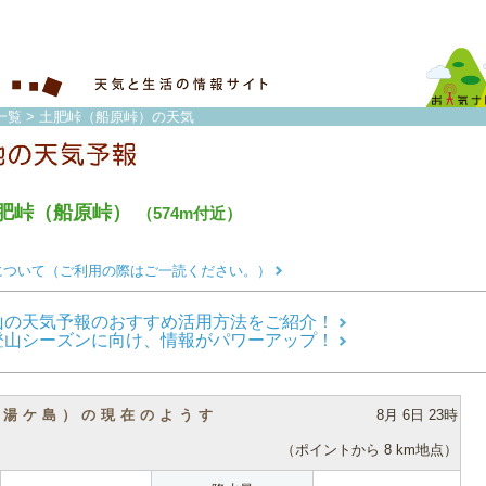
一覧
> 土肥峠（船原峠）の天気
肥峠（船原峠）
（574m付近）
について（ご利用の際はご一読ください。）
山の天気予報のおすすめ活用方法をご紹介！
登山シーズンに向け、情報がパワーアップ！
（湯ケ島）の現在のようす
8月 6日 23時
（ポイントから 8 km地点）