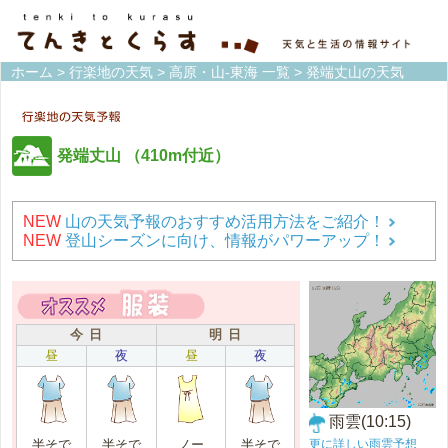
ホーム
>
行楽地の天気
>
高原・山-東海 一覧
> 発端丈山の天気
発端丈山
（410m付近）
NEW
山の天気予報のおすすめ活用方法をご紹介！
NEW
登山シーズンに向け、情報がパワーアップ！
今 日
明 日
昼
夜
昼
夜
雨雲(10:15)
更に詳しい雨雲予想
半そで
半そで
ノー
半そで