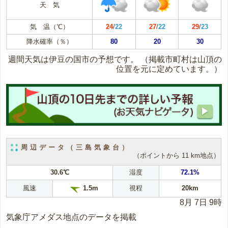
天 気
気 温（℃）
24
/
22
27
/
22
29
/
23
降水確率（％）
80
20
30
週間天気は伊豆の国市の予想です。
（掲載市町村は山頂の
位置を元に定めています。）
周辺データ（三島気象台）
（ポイントから 11 km地点）
30.6℃
湿度
72.1%
風速
視程
20km
1.5m
8月 7日 9時
気象庁アメダス地点のデータを掲載