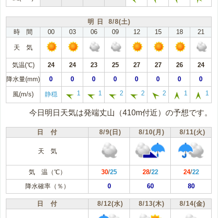
明 日 8/8(土)
時 間
00
03
06
09
12
15
18
21
天 気
気温(℃)
24
24
23
25
27
27
26
24
降水量(mm)
0
0
0
0
0
0
0
0
1
1
2
2
2
1
1
風(m/s)
静穏
今日明日天気は発端丈山（410m付近）の予想です。
日 付
8/9(日)
8/10(月)
8/11(火)
天 気
気 温（℃）
30
/
25
28
/
22
24
/
22
降水確率（％）
0
60
80
日 付
8/12(水)
8/13(木)
8/14(金)