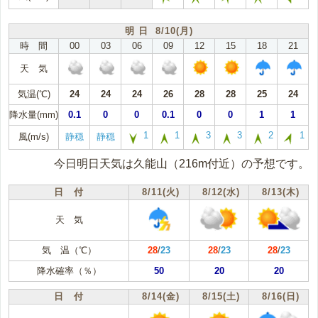
明 日 8/10(月)
時 間
00
03
06
09
12
15
18
21
天 気
気温(℃)
24
24
24
26
28
28
25
24
降水量(mm)
0.1
0
0
0.1
0
0
1
1
1
1
3
3
2
1
風(m/s)
静穏
静穏
今日明日天気は久能山（216m付近）の予想です。
日 付
8/11(火)
8/12(水)
8/13(木)
天 気
気 温（℃）
28
/
23
28
/
23
28
/
23
降水確率（％）
50
20
20
日 付
8/14(金)
8/15(土)
8/16(日)