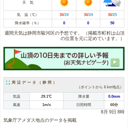
天 気
気 温（℃）
30
/
24
30
/
24
30
/
25
降水確率（％）
0
0
50
週間天気は静岡市駿河区の予想です。
（掲載市町村は山頂
の位置を元に定めています。）
周辺データ（静岡）
（ポイントから 6 km地点）
気温
29.1℃
降水量
0.0mm
風速
1m/s
日照時間
60分
8月 9日 8時
気象庁アメダス地点のデータを掲載