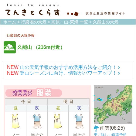
ホーム
>
行楽地の天気
>
高原・山-東海 一覧
> 久能山の天気
久能山
（216m付近）
NEW
山の天気予報のおすすめ活用方法をご紹介！
NEW
登山シーズンに向け、情報がパワーアップ！
今 日
明 日
昼
夜
昼
夜
雨雲(08:25)
更に詳しい雨雲予想
ノー
半そで
ノー
半そで