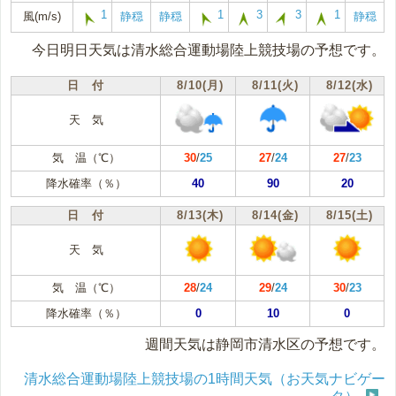
1
1
3
3
1
風(m/s)
静穏
静穏
静穏
今日明日天気は清水総合運動場陸上競技場の予想です。
日 付
8/10(月)
8/11(火)
8/12(水)
天 気
気 温（℃）
30
/
25
27
/
24
27
/
23
降水確率（％）
40
90
20
日 付
8/13(木)
8/14(金)
8/15(土)
天 気
気 温（℃）
28
/
24
29
/
24
30
/
23
降水確率（％）
0
10
0
週間天気は静岡市清水区の予想です。
清水総合運動場陸上競技場の1時間天気（お天気ナビゲー