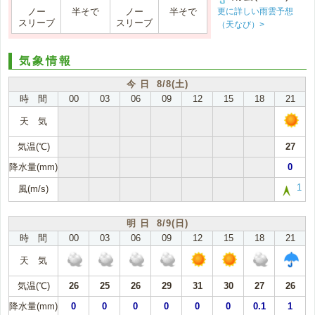
更に詳しい雨雲予想
ノー
半そで
ノー
半そで
スリーブ
スリーブ
（天なび）>
気象情報
今 日 8/8(土)
時 間
00
03
06
09
12
15
18
21
天 気
気温(℃)
27
降水量(mm)
0
1
風(m/s)
明 日 8/9(日)
時 間
00
03
06
09
12
15
18
21
天 気
気温(℃)
26
25
26
29
31
30
27
26
降水量(mm)
0
0
0
0
0
0
0.1
1