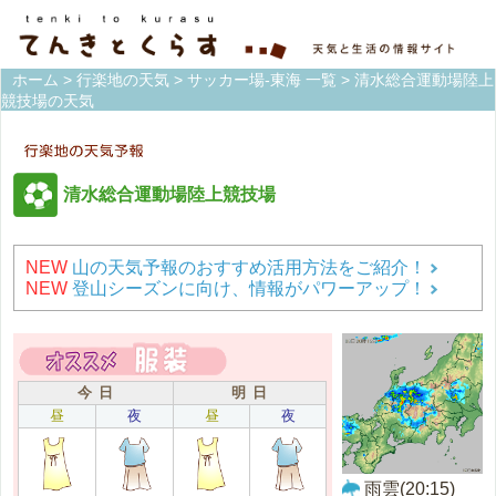
ホーム
>
行楽地の天気
>
サッカー場-東海 一覧
> 清水総合運動場陸上
競技場の天気
清水総合運動場陸上競技場
NEW
山の天気予報のおすすめ活用方法をご紹介！
NEW
登山シーズンに向け、情報がパワーアップ！
今 日
明 日
昼
夜
昼
夜
雨雲(20:15)