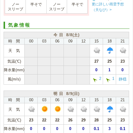
更に詳しい雨雲予想
ノー
半そで
ノー
半そで
スリーブ
スリーブ
（天なび）>
気象情報
今 日 8/8(土)
時 間
00
03
06
09
12
15
18
21
天 気
気温(℃)
27
25
23
降水量(mm)
0
1
0
2
1
風(m/s)
静穏
明 日 8/9(日)
時 間
00
03
06
09
12
15
18
21
天 気
気温(℃)
23
22
22
26
29
28
25
23
降水量(mm)
0
0
0
0
0
0.1
3
0.1