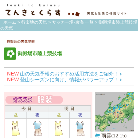
ホーム
>
行楽地の天気
>
サッカー場-東海 一覧
> 御殿場市陸上競技場
の天気
御殿場市陸上競技場
NEW
山の天気予報のおすすめ活用方法をご紹介！
NEW
登山シーズンに向け、情報がパワーアップ！
今 日
明 日
昼
夜
昼
夜
雨雲(12:15)