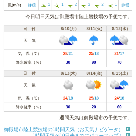
1
1
2
3
2
1
風(m/s)
静穏
静穏
今日明日天気は御殿場市陸上競技場の予想です。
日 付
8/10(月)
8/11(火)
8/12(水)
天 気
気 温（℃）
28
/
21
25
/
18
21
/
17
降水確率（％）
30
90
70
日 付
8/13(木)
8/14(金)
8/15(土)
天 気
気 温（℃）
24
/
18
25
/
18
24
/
18
降水確率（％）
30
20
60
週間天気は御殿場市の予想です。
御殿場市陸上競技場の1時間天気（お天気ナビゲータ）
1時間天気が10日先までにパワーアップ！