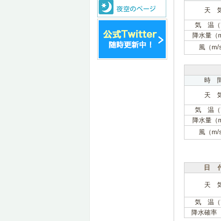
天 
気 温（
降水量（
風（m/
時 
天 
気 温（
降水量（
風（m/
日 
天 
気 温（
降水確率