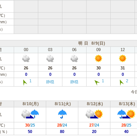
気
℃）
mm）
s）
明 日 8/9(日)
間
00
03
06
09
12
気
℃）
26
26
26
30
31
mm）
0
0
0
0
0
1
1
2
s）
静穏
静穏
今
付
8/10(月)
8/11(火)
8/12(水)
8/13(木)
気
℃）
30
/
25
28
/
24
27
/
24
28
/
25
（％）
50
80
20
40