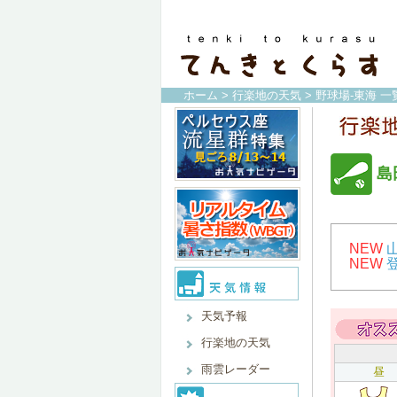
ホーム
>
行楽地の天気
>
野球場-東海 一
島
NEW
NEW
天気予報
行楽地の天気
雨雲レーダー
昼