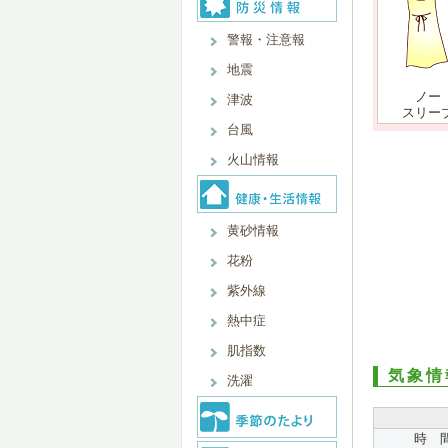
警報・注意報
地震
ノー
津波
スリー
台風
火山情報
黄砂情報
花粉
紫外線
熱中症
肌指数
気象情
洗濯
時 