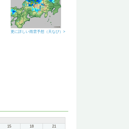
更に詳しい雨雲予想（天なび）>
15
18
21