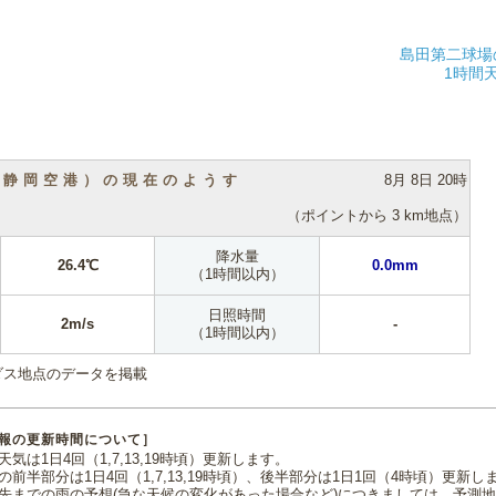
島田第二球場
1時間
（静岡空港）の現在のようす
8月 8日 20時
（ポイントから 3 km地点）
降水量
26.4℃
0.0mm
（1時間以内）
日照時間
2m/s
-
（1時間以内）
ダス地点のデータを掲載
報の更新時間について］
気は1日4回（1,7,13,19時頃）更新します。
の前半部分は1日4回（1,7,13,19時頃）、後半部分は1日1回（4時頃）更新し
先までの雨の予想(急な天候の変化があった場合など)につきましては、予測