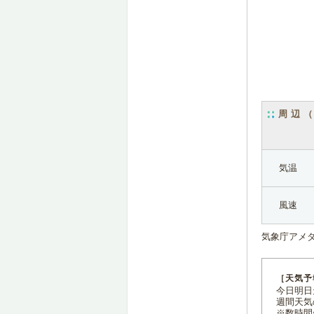
周辺
気温
風速
気象庁アメ
［天気予
今日明日天
週間天気
※数時間