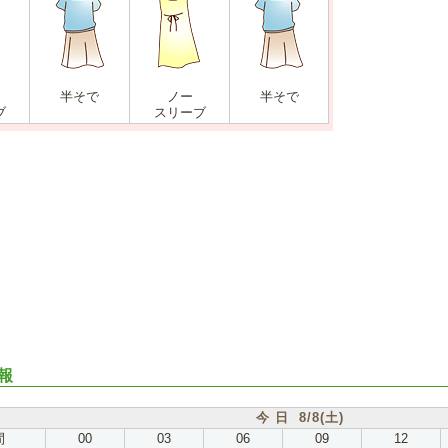
半そで
ノー
半そで
ブ
スリーブ
報
今 日 8/8(土)
間
00
03
06
09
12