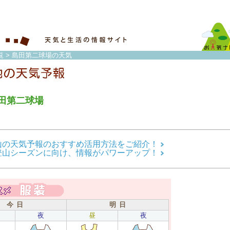
覧
> 島田第二球場の天気
田第二球場
山の天気予報のおすすめ活用方法をご紹介！
登山シーズンに向け、情報がパワーアップ！
今 日
明 日
夜
昼
夜