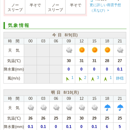
更に詳しい雨雲予想
ノー
半そで
ノー
半そで
スリーブ
スリーブ
（天なび）>
気象情報
今 日 8/9(日)
時 間
00
03
06
09
12
15
18
21
天 気
気温(℃)
30
31
31
28
27
降水量(mm)
0
0
0
0
0.1
1
2
3
1
風(m/s)
静穏
明 日 8/10(月)
時 間
00
03
06
09
12
15
18
21
天 気
気温(℃)
26
26
25
29
30
29
25
25
降水量(mm)
0.1
0.1
0
0.1
0
0.1
6
5