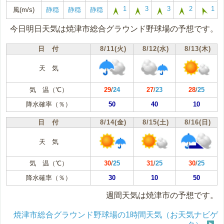
1
3
3
2
1
風(m/s)
静穏
静穏
静穏
今日明日天気は焼津市総合グラウンド野球場の予想です。
日 付
8/11(火)
8/12(水)
8/13(木)
天 気
気 温（℃）
29
/
24
27
/
23
28
/
25
降水確率（％）
50
40
10
日 付
8/14(金)
8/15(土)
8/16(日)
天 気
気 温（℃）
30
/
25
31
/
25
30
/
25
降水確率（％）
30
10
50
週間天気は焼津市の予想です。
焼津市総合グラウンド野球場の1時間天気（お天気ナビゲ