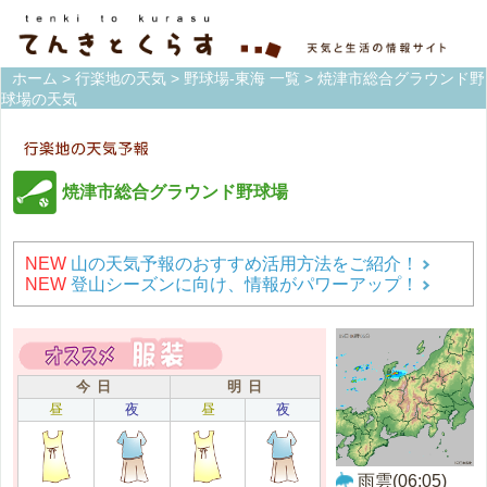
ホーム
>
行楽地の天気
>
野球場-東海 一覧
> 焼津市総合グラウンド野
球場の天気
焼津市総合グラウンド野球場
NEW
山の天気予報のおすすめ活用方法をご紹介！
NEW
登山シーズンに向け、情報がパワーアップ！
今 日
明 日
昼
夜
昼
夜
雨雲(06:05)