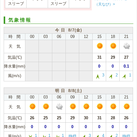
スリーブ
スリーブ
（天なび）>
気象情報
今 日 8/7(金)
時 間
00
03
06
09
12
15
18
21
天 気
気温(℃)
31
29
27
降水量(mm)
0
0
0.1
3
2
1
風(m/s)
明 日 8/8(土)
時 間
00
03
06
09
12
15
18
21
天 気
気温(℃)
26
25
25
29
30
31
28
26
降水量(mm)
0
0
0
0
0
0
0
0
1
1
1
3
4
2
風(m/s)
静穏
静穏