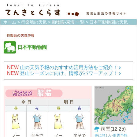
ホーム
>
行楽地の天気
>
動物園-東海 一覧
> 日本平動物園の天気
日本平動物園
NEW
山の天気予報のおすすめ活用方法をご紹介！
NEW
登山シーズンに向け、情報がパワーアップ！
今 日
明 日
昼
夜
昼
夜
雨雲(12:25)
更に詳しい雨雲予想
ノー
半そで
ノー
半そで