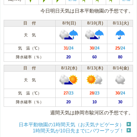
今日明日天気は日本平動物園の予想です。
日 付
8/9(日)
8/10(月)
8/11(火)
天 気
気 温（℃）
31
/
24
30
/
24
25
/
24
降水確率（％）
20
60
80
日 付
8/12(水)
8/13(木)
8/14(金)
天 気
気 温（℃）
27
/
23
28
/
23
30
/
24
降水確率（％）
20
10
30
週間天気は静岡市駿河区の予想です。
日本平動物園の1時間天気（お天気ナビゲータ）
1時間天気が10日先までにパワーアップ！