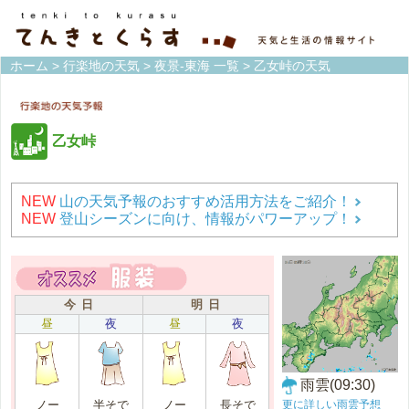
ホーム
>
行楽地の天気
>
夜景-東海 一覧
> 乙女峠の天気
乙女峠
NEW
山の天気予報のおすすめ活用方法をご紹介！
NEW
登山シーズンに向け、情報がパワーアップ！
今 日
明 日
昼
夜
昼
夜
雨雲(09:30)
更に詳しい雨雲予想
ノー
半そで
ノー
長そで