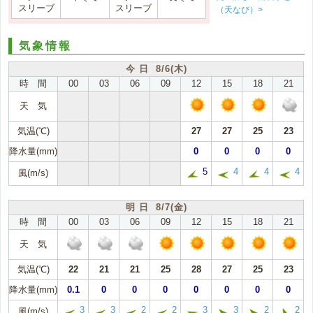
スリーブ
スリーブ
（天なび）>
気象情報
今 日 8/6(木)
時 間
00
03
06
09
12
15
18
21
天 気
気温(℃)
27
27
25
23
降水量(mm)
0
0
0
0
5
4
4
4
風(m/s)
明 日 8/7(金)
時 間
00
03
06
09
12
15
18
21
天 気
気温(℃)
22
21
21
25
28
27
25
23
降水量(mm)
0.1
0
0
0
0
0
0
0
3
3
2
2
3
3
2
2
風(m/s)