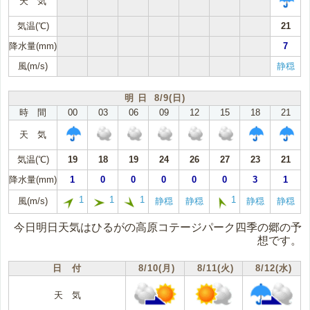
天 気
気温(℃)
21
降水量(mm)
7
風(m/s)
静穏
明 日 8/9(日)
時 間
00
03
06
09
12
15
18
21
天 気
気温(℃)
19
18
19
24
26
27
23
21
降水量(mm)
1
0
0
0
0
0
3
1
1
1
1
1
風(m/s)
静穏
静穏
静穏
静穏
今日明日天気はひるがの高原コテージパーク四季の郷の予
想です。
日 付
8/10(月)
8/11(火)
8/12(水)
天 気