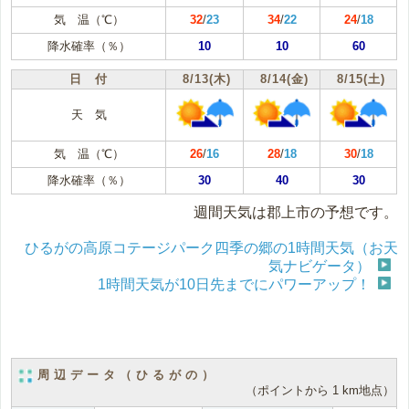
気 温（℃）
32
/
23
34
/
22
24
/
18
降水確率（％）
10
10
60
日 付
8/13(木)
8/14(金)
8/15(土)
天 気
気 温（℃）
26
/
16
28
/
18
30
/
18
降水確率（％）
30
40
30
週間天気は郡上市の予想です。
ひるがの高原コテージパーク四季の郷の1時間天気（お天
気ナビゲータ）
1時間天気が10日先までにパワーアップ！
周辺データ（ひるがの）
（ポイントから 1 km地点）