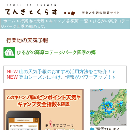
ホーム
>
行楽地の天気
>
キャンプ場-東海 一覧
> ひるがの高原コテー
ジパーク四季の郷の天気
ひるがの高原コテージパーク四季の郷
NEW
山の天気予報のおすすめ活用方法をご紹介！
NEW
登山シーズンに向け、情報がパワーアップ！
雨雲(19:45)