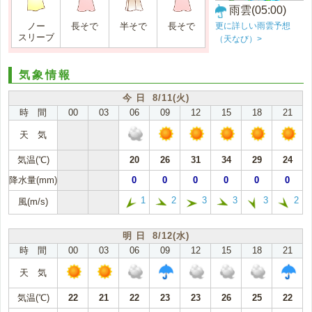
雨雲(05:00)
更に詳しい雨雲予想
ノー
長そで
半そで
長そで
スリーブ
（天なび）>
気象情報
今 日 8/11(火)
時 間
00
03
06
09
12
15
18
21
天 気
気温(℃)
20
26
31
34
29
24
降水量(mm)
0
0
0
0
0
0
1
2
3
3
3
2
風(m/s)
明 日 8/12(水)
時 間
00
03
06
09
12
15
18
21
天 気
気温(℃)
22
21
22
23
23
26
25
22