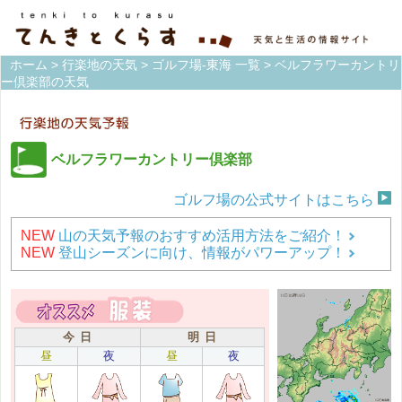
ホーム
>
行楽地の天気
>
ゴルフ場-東海 一覧
> ベルフラワーカントリ
ー倶楽部の天気
ベルフラワーカントリー倶楽部
ゴルフ場の公式サイトはこちら
NEW
山の天気予報のおすすめ活用方法をご紹介！
NEW
登山シーズンに向け、情報がパワーアップ！
今 日
明 日
昼
夜
昼
夜