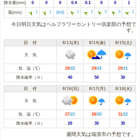
降水量(mm)
0
0
0
0.4
0.1
0
0
1
1
1
1
2
3
3
2
風(m/s)
静穏
今日明日天気はベルフラワーカントリー倶楽部の予想で
す。
日 付
8/13(木)
8/14(金)
8/15(土)
天 気
気 温（℃）
29
/
22
29
/
22
29
/
21
降水確率（％）
40
50
30
日 付
8/16(日)
8/17(月)
8/18(火)
天 気
気 温（℃）
27
/
21
28
/
20
31
/
22
降水確率（％）
20
30
30
週間天気は瑞浪市の予想です。