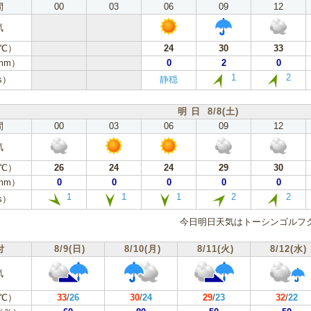
間
00
03
06
09
12
気
℃）
24
30
33
mm）
0
2
0
1
2
s）
静穏
明 日 8/8(土)
間
00
03
06
09
12
気
℃）
26
24
24
29
30
mm）
0
0
0
0
0
1
1
1
2
2
s）
今日明日天気はトーシンゴルフ
付
8/9(日)
8/10(月)
8/11(火)
8/12(水)
気
℃）
33
/
26
30
/
24
29
/
23
32
/
22