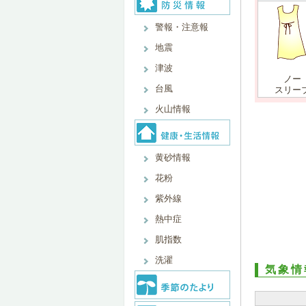
警報・注意報
地震
津波
ノー
台風
スリー
火山情報
黄砂情報
花粉
紫外線
熱中症
肌指数
洗濯
気象情