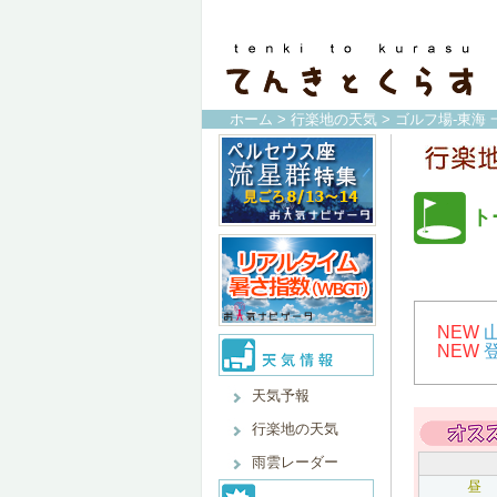
ホーム
>
行楽地の天気
>
ゴルフ場-東海 
ト
NEW
NEW
天気予報
行楽地の天気
雨雲レーダー
昼