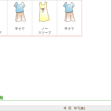
半そで
ノー
半そで
ブ
スリーブ
報
今 日 8/7(金)