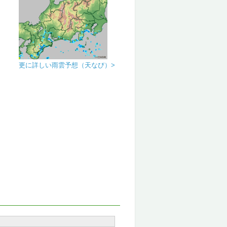
更に詳しい雨雲予想（天なび）>