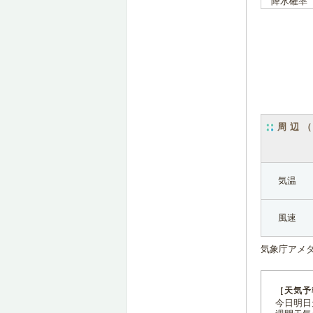
降水確率
周辺
気温
風速
気象庁アメ
［天気予
今日明日天