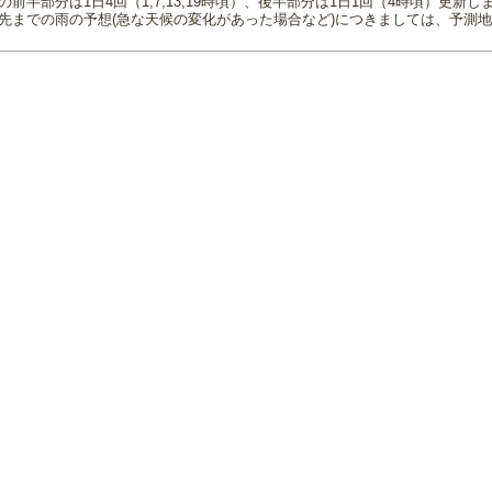
の前半部分は1日4回（1,7,13,19時頃）、後半部分は1日1回（4時頃）更新し
先までの雨の予想(急な天候の変化があった場合など)につきましては、予測