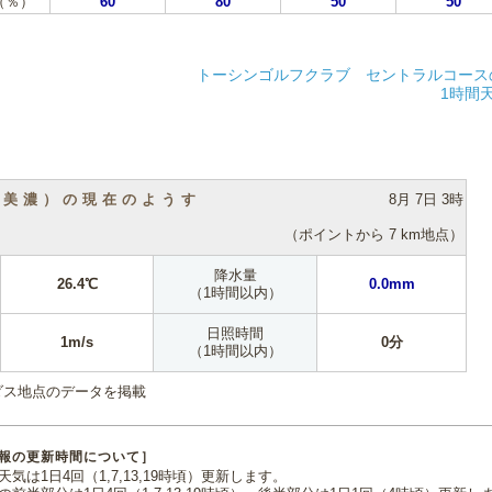
（％）
60
80
50
50
トーシンゴルフクラブ セントラルコース
1時間
（美濃）の現在のようす
8月 7日 3時
（ポイントから 7 km地点）
降水量
26.4℃
0.0mm
（1時間以内）
日照時間
1m/s
0分
（1時間以内）
ダス地点のデータを掲載
報の更新時間について］
気は1日4回（1,7,13,19時頃）更新します。