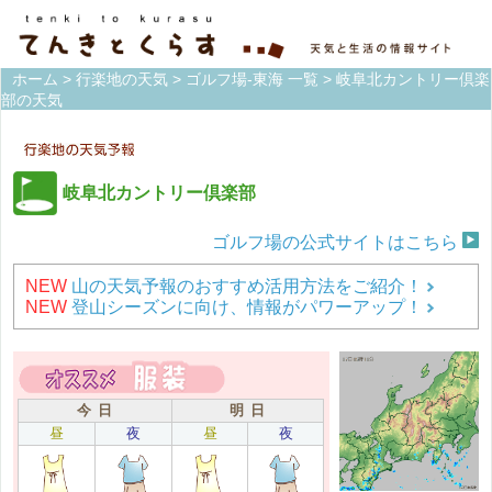
ホーム
>
行楽地の天気
>
ゴルフ場-東海 一覧
> 岐阜北カントリー倶楽
部の天気
岐阜北カントリー倶楽部
ゴルフ場の公式サイトはこちら
NEW
山の天気予報のおすすめ活用方法をご紹介！
NEW
登山シーズンに向け、情報がパワーアップ！
今 日
明 日
昼
夜
昼
夜