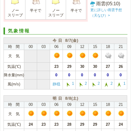
雨雲(05:10)
更に詳しい雨雲予想
ノー
半そで
ノー
半そで
スリーブ
スリーブ
（天なび）>
気象情報
今 日 8/7(金)
時 間
00
03
06
09
12
15
18
21
天 気
気温(℃)
23
29
30
30
27
26
降水量(mm)
0
0
0
0
0
0
1
2
2
2
1
風(m/s)
静穏
明 日 8/8(土)
時 間
00
03
06
09
12
15
18
21
天 気
気温(℃)
24
23
23
28
29
29
27
24