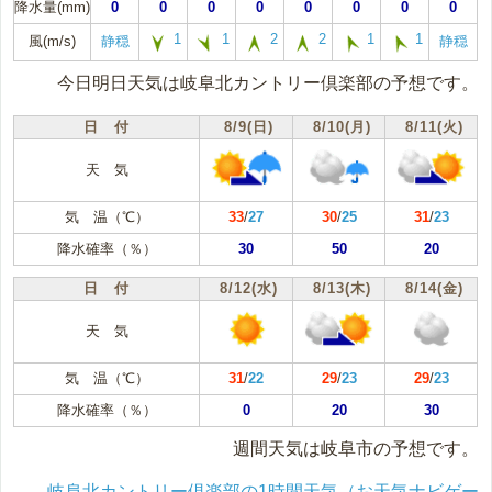
降水量(mm)
0
0
0
0
0
0
0
0
1
1
2
2
1
1
風(m/s)
静穏
静穏
今日明日天気は岐阜北カントリー倶楽部の予想です。
日 付
8/9(日)
8/10(月)
8/11(火)
天 気
気 温（℃）
33
/
27
30
/
25
31
/
23
降水確率（％）
30
50
20
日 付
8/12(水)
8/13(木)
8/14(金)
天 気
気 温（℃）
31
/
22
29
/
23
29
/
23
降水確率（％）
0
20
30
週間天気は岐阜市の予想です。
岐阜北カントリー倶楽部の1時間天気（お天気ナビゲー