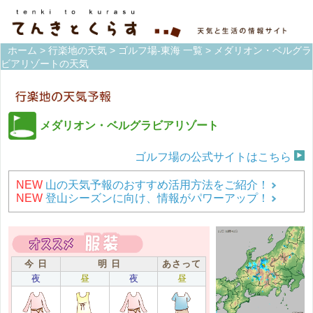
ホーム
>
行楽地の天気
>
ゴルフ場-東海 一覧
> メダリオン・ベルグラ
ビアリゾートの天気
メダリオン・ベルグラビアリゾート
ゴルフ場の公式サイトはこちら
NEW
山の天気予報のおすすめ活用方法をご紹介！
NEW
登山シーズンに向け、情報がパワーアップ！
今 日
明 日
あさって
夜
昼
夜
昼