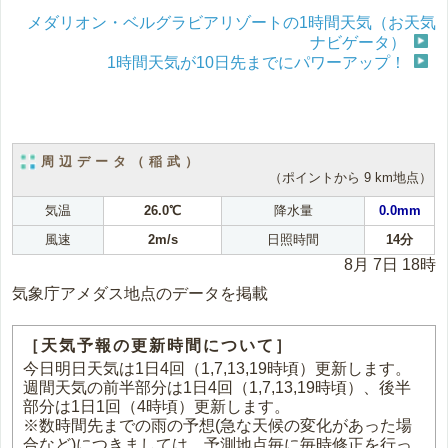
メダリオン・ベルグラビアリゾートの1時間天気（お天気
ナビゲータ）
1時間天気が10日先までにパワーアップ！
周辺データ（稲武）
（ポイントから 9 km地点）
気温
26.0℃
降水量
0.0mm
風速
2m/s
日照時間
14分
8月 7日 18時
気象庁アメダス地点のデータを掲載
［天気予報の更新時間について］
今日明日天気は1日4回（1,7,13,19時頃）更新します。
週間天気の前半部分は1日4回（1,7,13,19時頃）、後半
部分は1日1回（4時頃）更新します。
※数時間先までの雨の予想(急な天候の変化があった場
合など)につきましては、予測地点毎に毎時修正を行っ