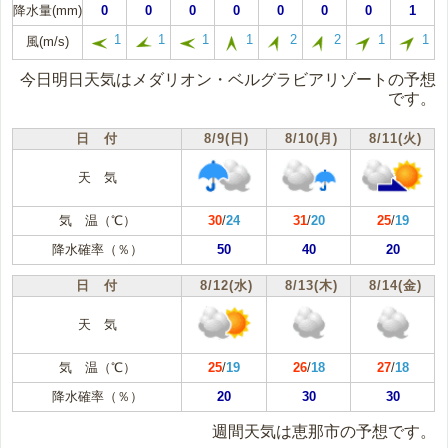
降水量(mm)
0
0
0
0
0
0
0
1
1
1
1
1
2
2
1
1
風(m/s)
今日明日天気はメダリオン・ベルグラビアリゾートの予想
です。
日 付
8/9(日)
8/10(月)
8/11(火)
天 気
気 温（℃）
30
/
24
31
/
20
25
/
19
降水確率（％）
50
40
20
日 付
8/12(水)
8/13(木)
8/14(金)
天 気
気 温（℃）
25
/
19
26
/
18
27
/
18
降水確率（％）
20
30
30
週間天気は恵那市の予想です。