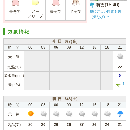
雨雲(18:40)
更に詳しい雨雲予想
長そで
ノー
長そで
半そで
スリーブ
（天なび）>
気象情報
今 日 8/7(金)
時 間
00
03
06
09
12
15
18
21
天 気
気温(℃)
22
降水量(mm)
0
1
風(m/s)
明 日 8/8(土)
時 間
00
03
06
09
12
15
18
21
天 気
気温(℃)
20
20
20
26
27
26
24
21