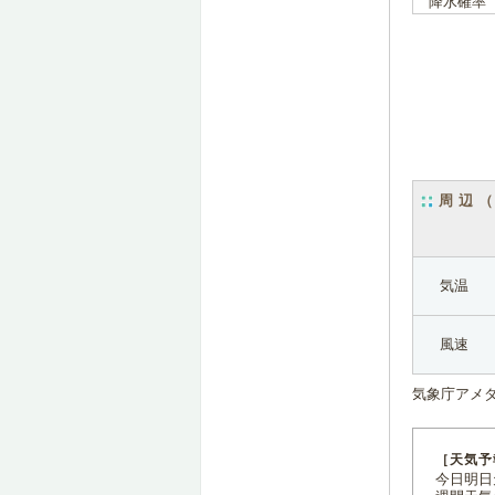
降水確率
周辺
気温
風速
気象庁アメ
［天気予
今日明日天