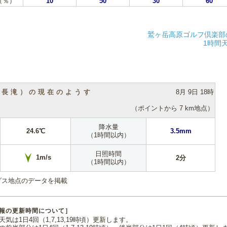
（％）
10
50
30
60
鷲ヶ岳高原ゴルフ倶楽部
1時間
（長滝）の現在のようす
8月 9日 18時
（ポイントから 7 km地点）
降水量
24.6℃
3.5mm
（1時間以内）
日照時間
1m/s
2分
（1時間以内）
ダス地点のデータを掲載
報の更新時間について］
気は1日4回（1,7,13,19時頃）更新します。