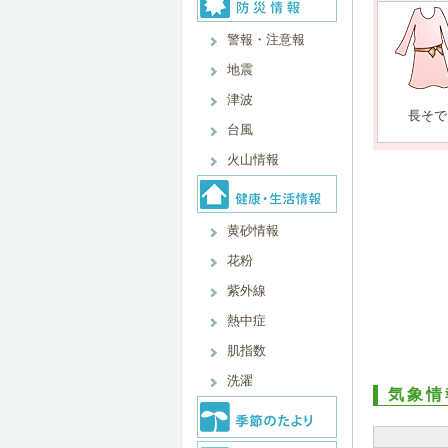
警報・注意報
地震
津波
長そで
台風
火山情報
黄砂情報
花粉
紫外線
熱中症
肌指数
洗濯
気象情