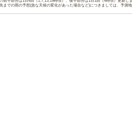
の前半部分は1日4回（1,7,13,19時頃）、後半部分は1日1回（4時頃）更新し
先までの雨の予想(急な天候の変化があった場合など)につきましては、予測