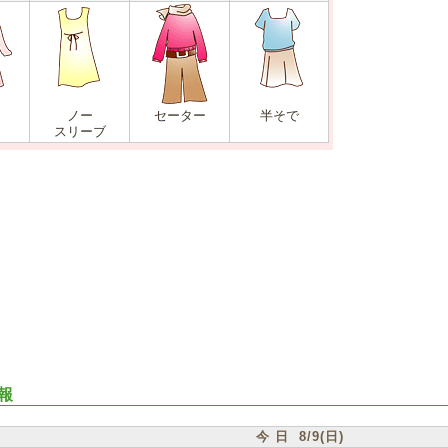
ノー
セーター
半そで
スリーブ
報
今 日 8/9(日)