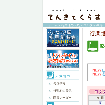
ホーム
>
行楽地の天気
>
ゴルフ場-東海 
鷲
NEW
NEW
天気予報
行楽地の天気
雨雲レーダー
今 日
夜