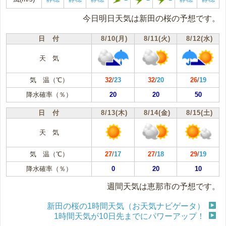
今日明日天気は新田の桜の予想です。
日 付
8/10(月)
8/11(火)
8/12(水)
天 気
気 温（℃）
32
/
23
32
/
20
26
/
19
降水確率（％）
20
20
50
日 付
8/13(木)
8/14(金)
8/15(土)
天 気
気 温（℃）
27
/
17
27
/
18
29
/
19
降水確率（％）
0
20
10
週間天気は恵那市の予想です。
新田の桜の1時間天気（お天気ナビゲータ）
1時間天気が10日先までにパワーアップ！