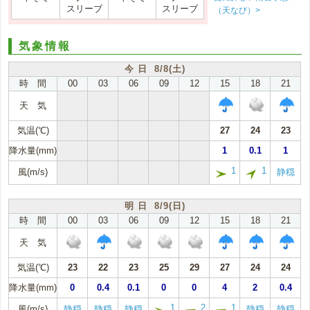
スリーブ
スリーブ
（天なび）>
気象情報
今 日 8/8(土)
時 間
00
03
06
09
12
15
18
21
天 気
気温(℃)
27
24
23
降水量(mm)
1
0.1
1
1
1
風(m/s)
静穏
明 日 8/9(日)
時 間
00
03
06
09
12
15
18
21
天 気
気温(℃)
23
22
23
25
29
27
24
24
降水量(mm)
0
0.4
0.1
0
0
4
2
0.4
1
2
1
風(m/s)
静穏
静穏
静穏
静穏
静穏