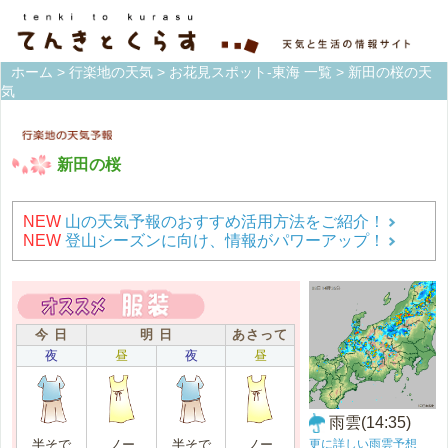
ホーム
>
行楽地の天気
>
お花見スポット-東海 一覧
> 新田の桜の天
気
新田の桜
NEW
山の天気予報のおすすめ活用方法をご紹介！
NEW
登山シーズンに向け、情報がパワーアップ！
今 日
明 日
あさって
夜
昼
夜
昼
雨雲(14:35)
更に詳しい雨雲予想
半そで
ノー
半そで
ノー