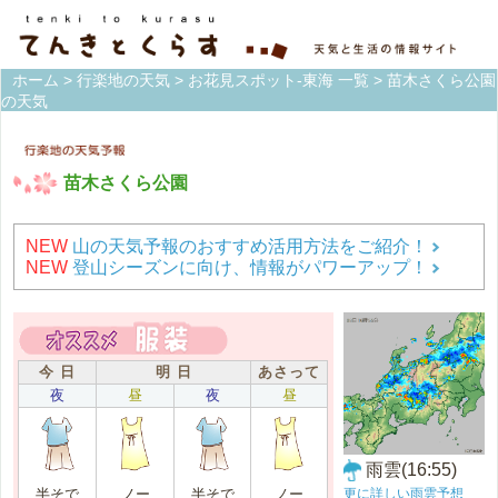
ホーム
>
行楽地の天気
>
お花見スポット-東海 一覧
> 苗木さくら公園
の天気
苗木さくら公園
NEW
山の天気予報のおすすめ活用方法をご紹介！
NEW
登山シーズンに向け、情報がパワーアップ！
今 日
明 日
あさって
夜
昼
夜
昼
雨雲(16:55)
更に詳しい雨雲予想
半そで
ノー
半そで
ノー