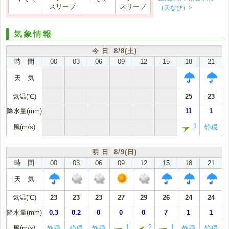
スリーブ
スリーブ
（天なび）>
気象情報
今 日 8/8(土)
時 間
00
03
06
09
12
15
18
21
天 気
気温(℃)
25
23
降水量(mm)
11
1
1
風(m/s)
静穏
明 日 8/9(日)
時 間
00
03
06
09
12
15
18
21
天 気
気温(℃)
23
23
23
27
29
26
24
24
降水量(mm)
0.3
0.2
0
0
0
7
1
1
1
2
1
風(m/s)
静穏
静穏
静穏
静穏
静穏