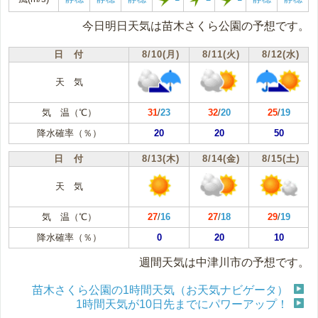
今日明日天気は苗木さくら公園の予想です。
日 付
8/10(月)
8/11(火)
8/12(水)
天 気
気 温（℃）
31
/
23
32
/
20
25
/
19
降水確率（％）
20
20
50
日 付
8/13(木)
8/14(金)
8/15(土)
天 気
気 温（℃）
27
/
16
27
/
18
29
/
19
降水確率（％）
0
20
10
週間天気は中津川市の予想です。
苗木さくら公園の1時間天気（お天気ナビゲータ）
1時間天気が10日先までにパワーアップ！