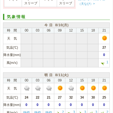
スリーブ
スリーブ
（天なび）>
気象情報
今 日 8/10(月)
時 間
00
03
06
09
12
15
18
21
天 気
気温(℃)
27
降水量(mm)
0
1
風(m/s)
明 日 8/11(火)
時 間
00
03
06
09
12
15
18
21
天 気
気温(℃)
24
22
21
27
32
34
30
25
降水量(mm)
0
0
0
0
0
0
0
0
2
3
3
3
2
風(m/s)
静穏
静穏
静穏