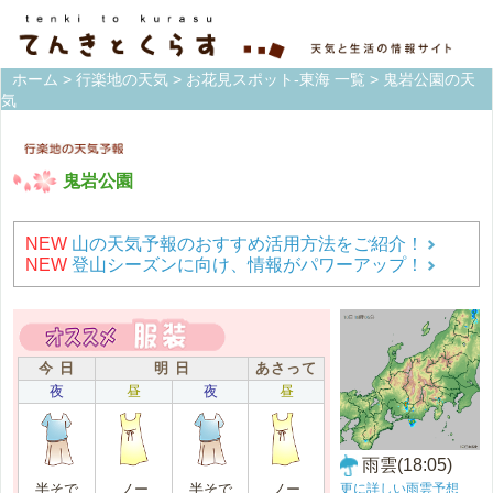
ホーム
>
行楽地の天気
>
お花見スポット-東海 一覧
> 鬼岩公園の天
気
鬼岩公園
NEW
山の天気予報のおすすめ活用方法をご紹介！
NEW
登山シーズンに向け、情報がパワーアップ！
今 日
明 日
あさって
夜
昼
夜
昼
雨雲(18:05)
更に詳しい雨雲予想
半そで
ノー
半そで
ノー