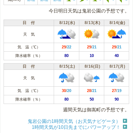
今日明日天気は鬼岩公園の予想です。
日 付
8/12(水)
8/13(木)
8/14(金)
天 気
気 温（℃）
29
/
22
29
/
21
29
/
21
降水確率（％）
80
10
40
日 付
8/15(土)
8/16(日)
8/17(月)
天 気
気 温（℃）
30
/
20
28
/
21
27
/
19
降水確率（％）
80
50
90
週間天気は御嵩町の予想です。
鬼岩公園の1時間天気（お天気ナビゲータ）
1時間天気が10日先までにパワーアップ！