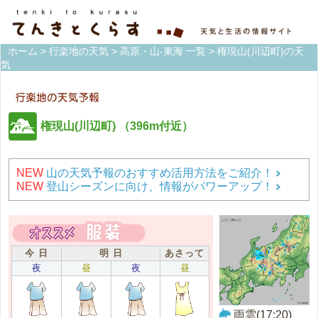
ホーム
>
行楽地の天気
>
高原・山-東海 一覧
> 権現山(川辺町)の天
気
権現山(川辺町)
（396m付近）
NEW
山の天気予報のおすすめ活用方法をご紹介！
NEW
登山シーズンに向け、情報がパワーアップ！
今 日
明 日
あさって
夜
昼
夜
昼
雨雲(17:20)