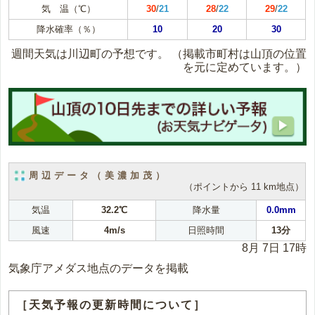
気 温（℃）
30
/
21
28
/
22
29
/
22
降水確率（％）
10
20
30
週間天気は川辺町の予想です。
（掲載市町村は山頂の位置
を元に定めています。）
周辺データ（美濃加茂）
（ポイントから 11 km地点）
気温
32.2℃
降水量
0.0mm
風速
4m/s
日照時間
13分
8月 7日 17時
気象庁アメダス地点のデータを掲載
［天気予報の更新時間について］