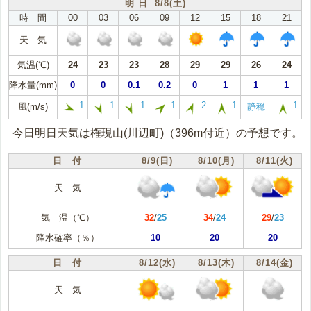
明 日 8/8(土)
時 間
00
03
06
09
12
15
18
21
天 気
気温(℃)
24
23
23
28
29
29
26
24
降水量(mm)
0
0
0.1
0.2
0
1
1
1
1
1
1
1
2
1
1
風(m/s)
静穏
今日明日天気は権現山(川辺町)（396m付近）の予想です。
日 付
8/9(日)
8/10(月)
8/11(火)
天 気
気 温（℃）
32
/
25
34
/
24
29
/
23
降水確率（％）
10
20
20
日 付
8/12(水)
8/13(木)
8/14(金)
天 気