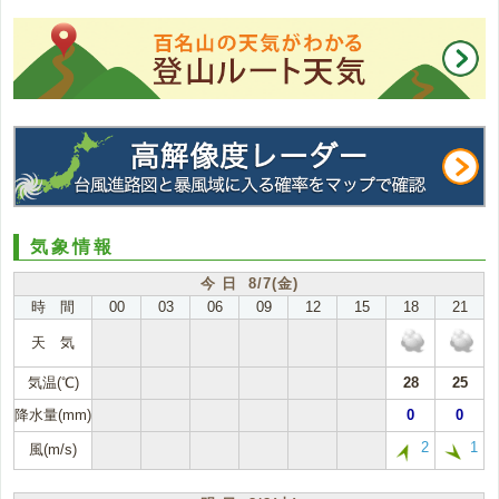
気象情報
今 日 8/7(金)
時 間
00
03
06
09
12
15
18
21
天 気
気温(℃)
28
25
降水量(mm)
0
0
2
1
風(m/s)