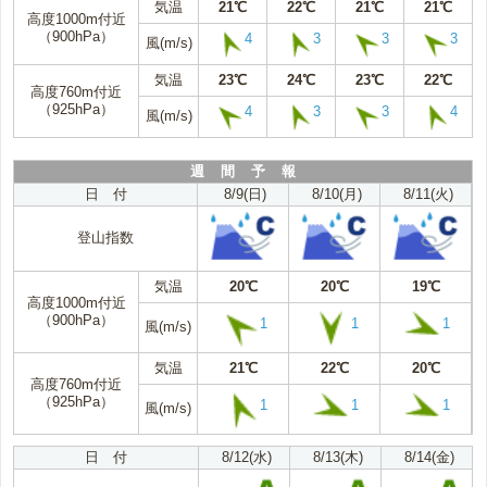
気温
21℃
22℃
21℃
21℃
高度1000m付近
（900hPa）
4
3
3
3
風(m/s)
気温
23℃
24℃
23℃
22℃
高度760m付近
（925hPa）
4
3
3
4
風(m/s)
週 間 予 報
日 付
8/9(日)
8/10(月)
8/11(火)
登山指数
気温
20℃
20℃
19℃
高度1000m付近
（900hPa）
1
1
1
風(m/s)
気温
21℃
22℃
20℃
高度760m付近
（925hPa）
1
1
1
風(m/s)
日 付
8/12(水)
8/13(木)
8/14(金)