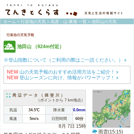
ホーム
>
行楽地の天気
>
高原・山-東海 一覧
> 池田山の天気
池田山
（924m付近）
※登山指数について（ご利用の際はご一読ください。）
NEW
山の天気予報のおすすめ活用方法をご紹介！
NEW
登山シーズンに向け、情報がパワーアップ！
周辺データ（揖斐川）
（ポイントから 7 km地点）
気温
34.5℃
降水量
0.0mm
風速
5m/s
日照時間
60分
8月 7日 15時
雨雲(15:15)