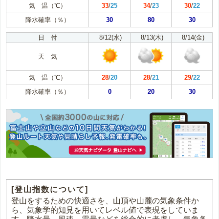
気 温（℃）
33
/
25
34
/
23
30
/
22
降水確率（％）
30
80
30
日 付
8/12(水)
8/13(木)
8/14(金)
天 気
気 温（℃）
28
/
20
28
/
21
29
/
22
降水確率（％）
0
20
30
[登山指数について]
登山をするための快適さを、山頂や山麓の気象条件か
ら、気象学的知見を用いてレベル値で表現をしていま