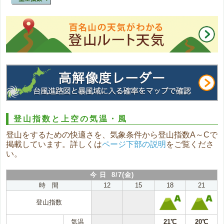
登山指数と上空の気温・風
登山をするための快適さを、気象条件から登山指数A～Cで
掲載しています。詳しくは
ページ下部の説明
をご覧くださ
い。
今 日 8/7(金)
時 間
12
15
18
21
登山指数
気温
21℃
20℃