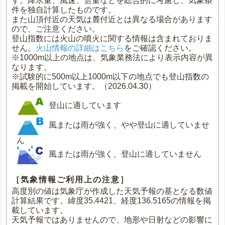
す。降水量、風速、雲量などを総合的に考慮し、気象条
件を独自計算したものです。
また山頂付近の天気は麓付近とは異なる場合があります
ので、ご注意ください。
登山指数には火山の噴火に関する情報は含まれておりま
せん。
火山情報の詳細はこちら
をご確認ください。
※1000m以上の地点は、気象業務法により表示内容が異
なります。
※試験的に500m以上1000m以下の地点でも登山指数の
掲載を開始しています。（2026.04.30）
登山に適しています
風または雨が強く、やや登山に適していませ
ん
風または雨が強く、登山に適していません
［気象情報ご利用上の注意］
高度別の値は気象庁が作成した天気予報の基となる数値
計算結果です。緯度35.4421、経度136.5165の情報を掲
載しています。
天気予報ではありませんので、地形や日射などの影響に