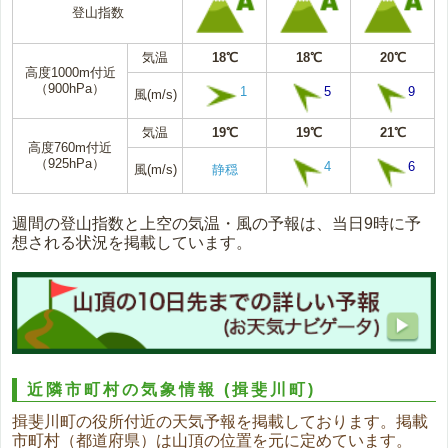
登山指数
気温
18℃
18℃
20℃
高度1000m付近
（900hPa）
1
5
9
風(m/s)
気温
19℃
19℃
21℃
高度760m付近
（925hPa）
4
6
風(m/s)
静穏
週間の登山指数と上空の気温・風の予報は、当日9時に予
想される状況を掲載しています。
近隣市町村の気象情報
(揖斐川町)
揖斐川町の役所付近の天気予報を掲載しております。掲載
市町村（都道府県）は山頂の位置を元に定めています。