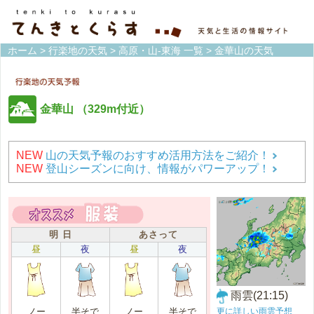
ホーム
>
行楽地の天気
>
高原・山-東海 一覧
> 金華山の天気
金華山
（329m付近）
NEW
山の天気予報のおすすめ活用方法をご紹介！
NEW
登山シーズンに向け、情報がパワーアップ！
明 日
あさって
昼
夜
昼
夜
雨雲(21:15)
更に詳しい雨雲予想
ノー
半そで
ノー
半そで