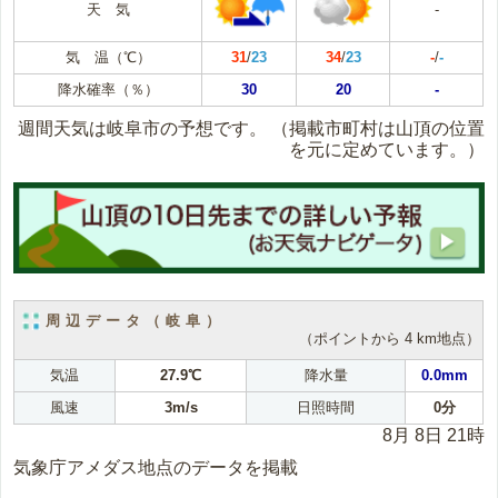
天 気
-
気 温（℃）
31
/
23
34
/
23
-
/
-
降水確率（％）
30
20
-
週間天気は岐阜市の予想です。
（掲載市町村は山頂の位置
を元に定めています。）
周辺データ（岐阜）
（ポイントから 4 km地点）
気温
27.9℃
降水量
0.0mm
風速
3m/s
日照時間
0分
8月 8日 21時
気象庁アメダス地点のデータを掲載