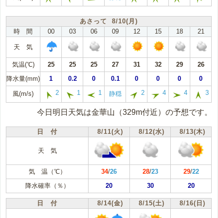
あさって 8/10(月)
時 間
00
03
06
09
12
15
18
21
天 気
気温(℃)
25
25
25
27
31
32
29
26
降水量(mm)
1
0.2
0
0.1
0
0
0
0
2
1
1
2
4
4
3
風(m/s)
静穏
今日明日天気は金華山（329m付近）の予想です。
日 付
8/11(火)
8/12(水)
8/13(木)
天 気
気 温（℃）
34
/
26
28
/
23
29
/
22
降水確率（％）
20
30
20
日 付
8/14(金)
8/15(土)
8/16(日)