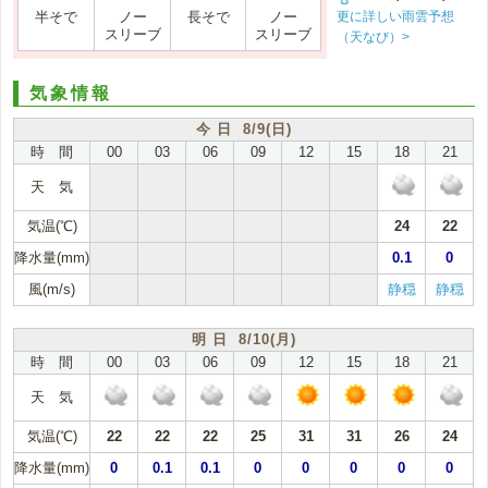
更に詳しい雨雲予想
半そで
ノー
長そで
ノー
スリーブ
スリーブ
（天なび）>
気象情報
今 日 8/9(日)
時 間
00
03
06
09
12
15
18
21
天 気
気温(℃)
24
22
降水量(mm)
0.1
0
風(m/s)
静穏
静穏
明 日 8/10(月)
時 間
00
03
06
09
12
15
18
21
天 気
気温(℃)
22
22
22
25
31
31
26
24
降水量(mm)
0
0.1
0.1
0
0
0
0
0