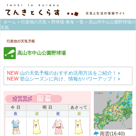
ホーム
>
行楽地の天気
>
野球場-東海 一覧
> 高山市中山公園野球場の
天気
高山市中山公園野球場
NEW
山の天気予報のおすすめ活用方法をご紹介！
NEW
登山シーズンに向け、情報がパワーアップ！
今 日
明 日
あさって
夜
昼
夜
昼
雨雲(16:40)