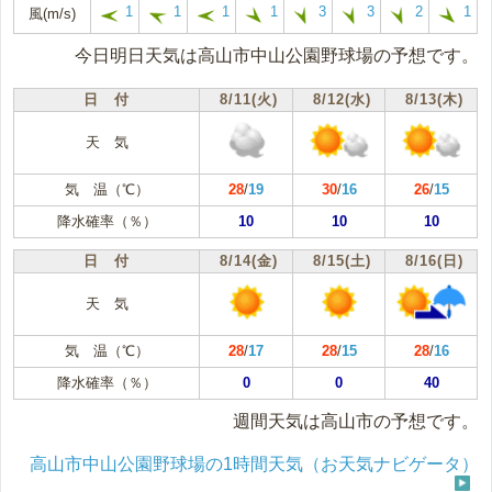
1
1
1
1
3
3
2
1
風(m/s)
今日明日天気は高山市中山公園野球場の予想です。
日 付
8/11(火)
8/12(水)
8/13(木)
天 気
気 温（℃）
28
/
19
30
/
16
26
/
15
降水確率（％）
10
10
10
日 付
8/14(金)
8/15(土)
8/16(日)
天 気
気 温（℃）
28
/
17
28
/
15
28
/
16
降水確率（％）
0
0
40
週間天気は高山市の予想です。
高山市中山公園野球場の1時間天気（お天気ナビゲータ）