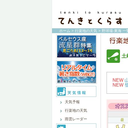
ホーム
>
行楽地の天気
>
野球場-東海 一
土
NEW
NEW
天気予報
行楽地の天気
雨雲レーダー
昼