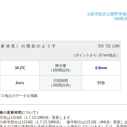
土岐市総合公園野球場
1時間
（多治見）の現在のようす
8月 7日 11時
（ポイントから 10 km地点）
降水量
34.2℃
0.0mm
（1時間以内）
日照時間
2m/s
57分
（1時間以内）
ダス地点のデータを掲載
報の更新時間について］
気は1日4回（1,7,13,19時頃）更新します。
の前半部分は1日4回（1,7,13,19時頃）、後半部分は1日1回（4時頃）更新し
先までの雨の予想(急な天候の変化があった場合など)につきましては、予測