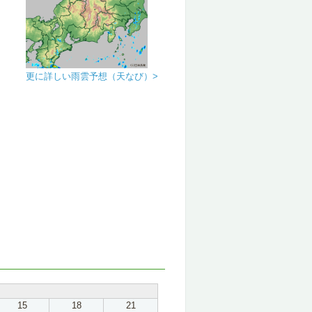
更に詳しい雨雲予想（天なび）>
15
18
21