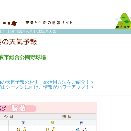
覧
> 土岐市総合公園野球場の天気
岐市総合公園野球場
山の天気予報のおすすめ活用方法をご紹介！
登山シーズンに向け、情報がパワーアップ！
今 日
明 日
夜
昼
夜