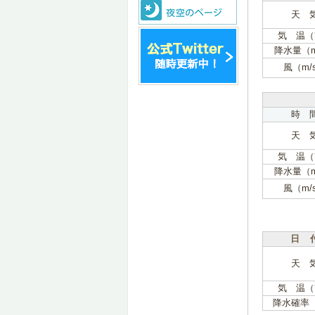
天 
気 温（
降水量（
風（m/
時 
天 
気 温（
降水量（
風（m/
日 
天 
気 温（
降水確率