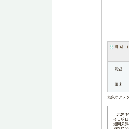
周辺
気温
風速
気象庁アメ
［天気予
今日明日天
週間天気
※数時間