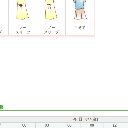
ノー
ノー
半そで
ブ
スリーブ
スリーブ
報
今 日 8/7(金)
間
00
03
06
09
12