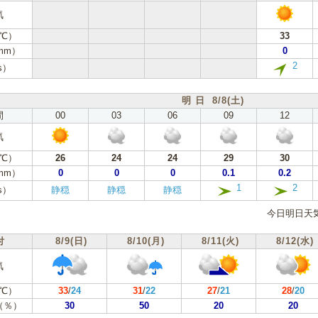
気
℃）
33
mm）
0
2
s）
明 日 8/8(土)
間
00
03
06
09
12
気
℃）
26
24
24
29
30
mm）
0
0
0
0.1
0.2
1
2
s）
静穏
静穏
静穏
今日明日天
付
8/9(日)
8/10(月)
8/11(火)
8/12(水)
気
℃）
33
/
24
31
/
22
27
/
21
28
/
20
（％）
30
50
20
20