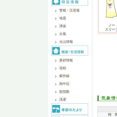
警報・注意報
地震
ノー
津波
スリー
台風
火山情報
黄砂情報
花粉
紫外線
熱中症
肌指数
気象情
洗濯
時 