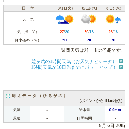
日 付
8/11(火)
8/12(水)
8/13(木)
天 気
気 温（℃）
27
/
20
30
/
18
26
/
18
降水確率（％）
50
20
30
週間天気は郡上市の予想です。
鷲ヶ岳の1時間天気（お天気ナビゲータ）
1時間天気が10日先までにパワーアップ！
周辺データ（ひるがの）
（ポイントから 8 km地点）
気温
-
降水量
0.0mm
風速
-
日照時間
-
8月 6日 20時