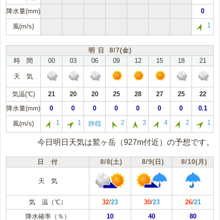
降水量(mm)
0
1
風(m/s)
明 日 8/7(金)
時 間
00
03
06
09
12
15
18
21
天 気
気温(℃)
21
20
20
25
28
27
25
22
降水量(mm)
0
0
0
0
0
0
0
0.1
1
1
2
3
4
2
1
風(m/s)
静穏
今日明日天気は鷲ヶ岳（927m付近）の予想です。
日 付
8/8(土)
8/9(日)
8/10(月)
天 気
気 温（℃）
32
/
23
30
/
23
26
/
21
降水確率（％）
10
40
80