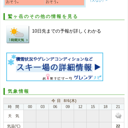
（天なび）>
おそう｡
おそう｡
鷲ヶ岳のその他の情報を見る
10日先までの予報が詳しくわかる
気象情報
今 日 8/6(木)
時 間
00
03
06
09
12
15
18
21
天 気
気温(℃)
22