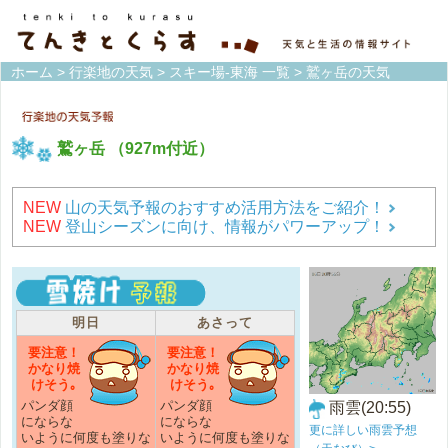
ホーム
>
行楽地の天気
>
スキー場-東海 一覧
> 鷲ヶ岳の天気
鷲ヶ岳
（927m付近）
NEW
山の天気予報のおすすめ活用方法をご紹介！
NEW
登山シーズンに向け、情報がパワーアップ！
明日
あさって
要注意！
要注意！
かなり焼
かなり焼
けそう｡
けそう｡
パンダ顔
パンダ顔
雨雲(20:55)
にならな
にならな
更に詳しい雨雲予想
いように何度も塗りな
いように何度も塗りな