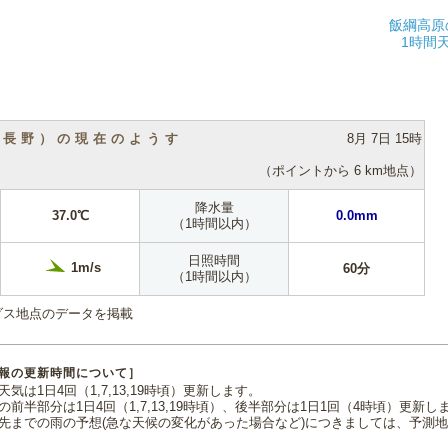
飯綱高原
1時間
（長野）の現在のようす
8月 7日 15時
（ポイントから 6 km地点）
降水量
37.0℃
0.0mm
（1時間以内）
日照時間
1m/s
60分
（1時間以内）
ダス地点のデータを掲載
報の更新時間について］
気は1日4回（1,7,13,19時頃）更新します。
の前半部分は1日4回（1,7,13,19時頃）、後半部分は1日1回（4時頃）更新し
先までの雨の予想(急な天候の変化があった場合など)につきましては、予測