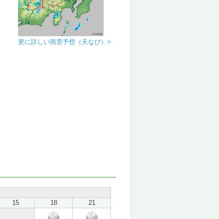
更に詳しい雨雲予想（天なび）>
15
18
21