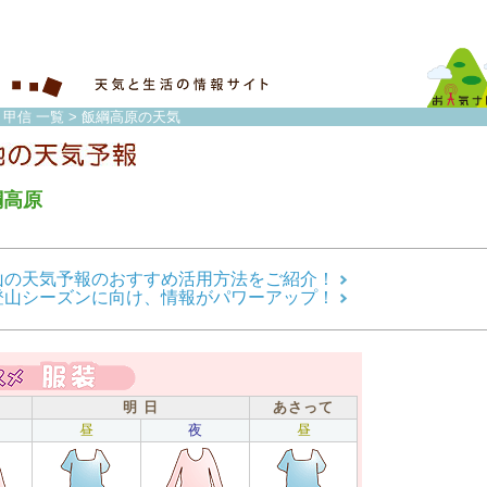
・甲信 一覧
> 飯綱高原の天気
綱高原
山の天気予報のおすすめ活用方法をご紹介！
登山シーズンに向け、情報がパワーアップ！
明 日
あさって
昼
夜
昼