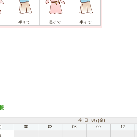
半そで
長そで
半そで
報
今 日 8/7(金)
間
00
03
06
09
12
気