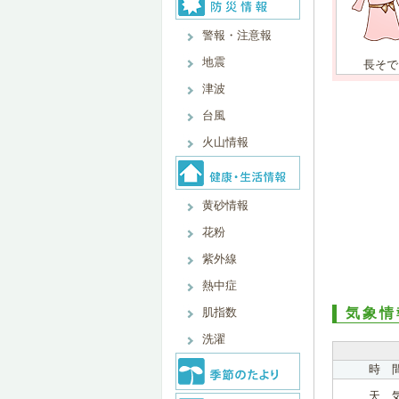
警報・注意報
地震
長そで
津波
台風
火山情報
黄砂情報
花粉
紫外線
熱中症
肌指数
気象情
洗濯
時 
天 