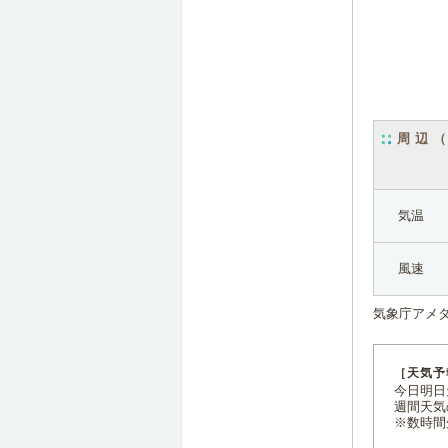
周辺
気温
風速
気象庁アメ
［天気予
今日明日天
週間天気
※数時間