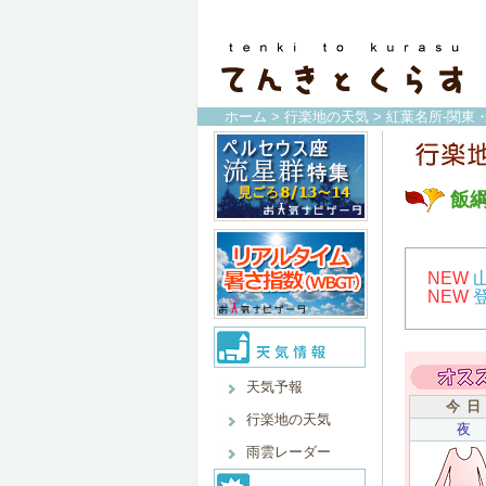
ホーム
>
行楽地の天気
>
紅葉名所-関東
飯
NEW
NEW
天気予報
今 日
行楽地の天気
夜
雨雲レーダー