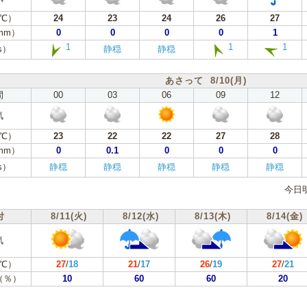
℃）
24
23
24
26
27
mm）
0
0
0
0
1
1
1
1
s）
静穏
静穏
あさって 8/10(月)
間
00
03
06
09
12
気
℃）
23
22
22
27
28
mm）
0
0.1
0
0
0
s）
静穏
静穏
静穏
静穏
静穏
今日
付
8/11(火)
8/12(水)
8/13(木)
8/14(金)
気
℃）
27
/
18
21
/
17
26
/
19
27
/
21
（％）
10
60
60
20