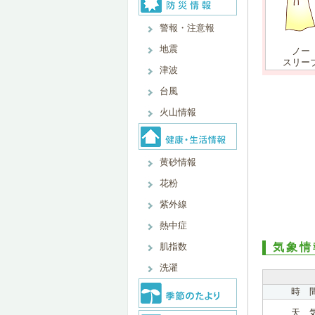
警報・注意報
地震
ノー
スリー
津波
台風
火山情報
黄砂情報
花粉
紫外線
熱中症
肌指数
気象情
洗濯
時 
天 