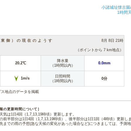
小諸城址懐古園
1時間
（東御）の現在のようす
8月 8日 21時
（ポイントから 7 km地点）
降水量
20.2℃
0.0mm
（1時間以内）
日照時間
1m/s
0分
（1時間以内）
ダス地点のデータを掲載
報の更新時間について］
気は1日4回（1,7,13,19時頃）更新します。
の前半部分は1日4回（1,7,13,19時頃）、後半部分は1日1回（4時頃）更新し
先までの雨の予想(急な天候の変化があった場合など)につきましては、予測