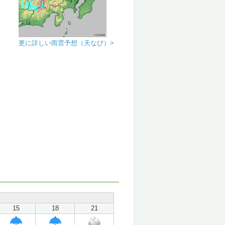
更に詳しい雨雲予想（天なび）>
15
18
21