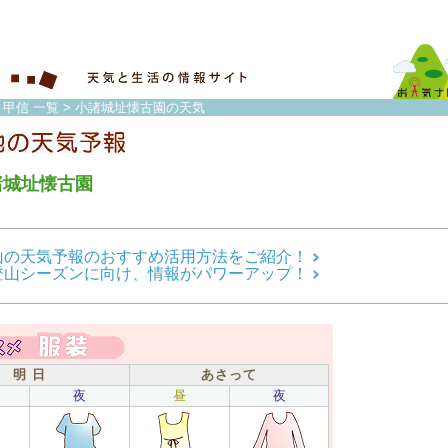
・甲信 一覧
> 小諸城址懐古園の天気
諸城址懐古園
山の天気予報のおすすめ活用方法をご紹介！
登山シーズンに向け、情報がパワーアップ！
明 日
あさって
夜
昼
夜