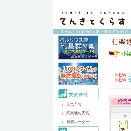
ホーム
>
行楽地の天気
>
紅葉名所-関東
小
NEW
NEW
天気予報
行楽地の天気
昼
雨雲レーダー