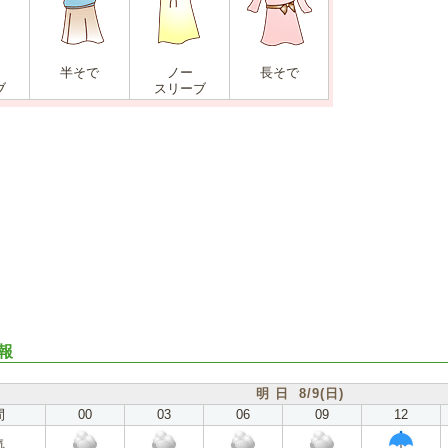
半そで
ノー
長そで
ブ
スリーブ
報
明 日 8/9(日)
間
00
03
06
09
12
気