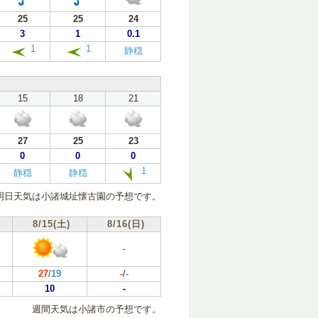
25
25
24
3
1
0.1
1
1
静穏
15
18
21
27
25
23
0
0
0
1
静穏
静穏
明日天気は小諸城址懐古園の予想です。
8/15(土)
8/16(日)
-
27
/
19
-
/
-
10
-
週間天気は小諸市の予想です。