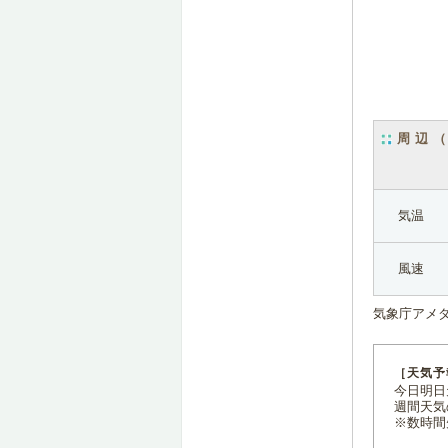
周辺
気温
風速
気象庁アメ
［天気予
今日明日天
週間天気
※数時間