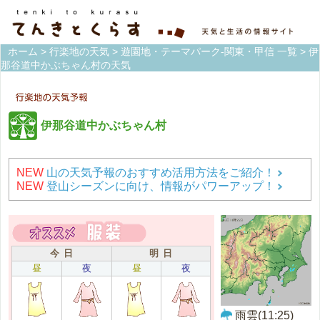
ホーム
>
行楽地の天気
>
遊園地・テーマパーク-関東・甲信 一覧
> 伊
那谷道中かぶちゃん村の天気
伊那谷道中かぶちゃん村
NEW
山の天気予報のおすすめ活用方法をご紹介！
NEW
登山シーズンに向け、情報がパワーアップ！
今 日
明 日
昼
夜
昼
夜
雨雲(11:25)