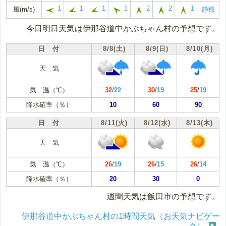
1
1
1
1
2
2
1
風(m/s)
静穏
今日明日天気は伊那谷道中かぶちゃん村の予想です。
日 付
8/8(土)
8/9(日)
8/10(月)
天 気
気 温（℃）
32
/
22
30
/
19
25
/
19
降水確率（％）
10
60
90
日 付
8/11(火)
8/12(水)
8/13(木)
天 気
気 温（℃）
26
/
19
26
/
15
26
/
14
降水確率（％）
20
30
0
週間天気は飯田市の予想です。
伊那谷道中かぶちゃん村の1時間天気（お天気ナビゲー