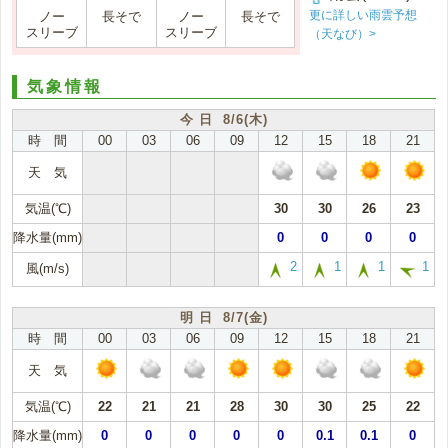
更に詳しい雨雲予想
ノー
長そで
ノー
長そで
スリーブ
スリーブ
（天なび）>
気象情報
今 日 8/6(木)
時 間
00
03
06
09
12
15
18
21
天 気
気温(℃)
30
30
26
23
降水量(mm)
0
0
0
0
2
1
1
1
風(m/s)
明 日 8/7(金)
時 間
00
03
06
09
12
15
18
21
天 気
気温(℃)
22
21
21
28
30
30
25
22
降水量(mm)
0
0
0
0
0
0.1
0.1
0