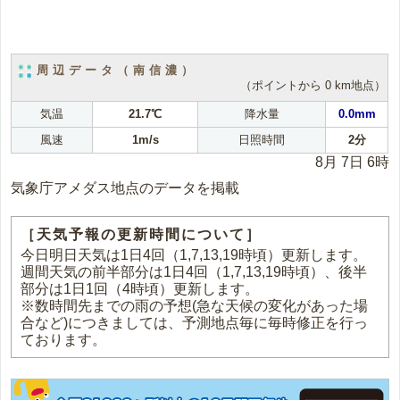
周辺データ（南信濃）
（ポイントから 0 km地点）
気温
21.7℃
降水量
0.0mm
風速
1m/s
日照時間
2分
8月 7日 6時
気象庁アメダス地点のデータを掲載
［天気予報の更新時間について］
今日明日天気は1日4回（1,7,13,19時頃）更新します。
週間天気の前半部分は1日4回（1,7,13,19時頃）、後半
部分は1日1回（4時頃）更新します。
※数時間先までの雨の予想(急な天候の変化があった場
合など)につきましては、予測地点毎に毎時修正を行っ
ております。