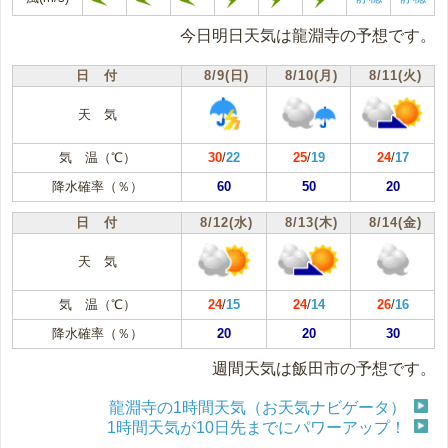
今日明日天気は龍淵寺の予想です。
日 付
8/9(日)
8/10(月)
8/11(火)
天 気
気 温（℃）
30
/
22
25
/
19
24
/
17
降水確率（％）
60
50
20
日 付
8/12(水)
8/13(木)
8/14(金)
天 気
気 温（℃）
24
/
15
24
/
14
26
/
16
降水確率（％）
20
20
30
週間天気は飯田市の予想です。
龍淵寺の1時間天気（お天気ナビゲータ）
1時間天気が10日先までにパワーアップ！