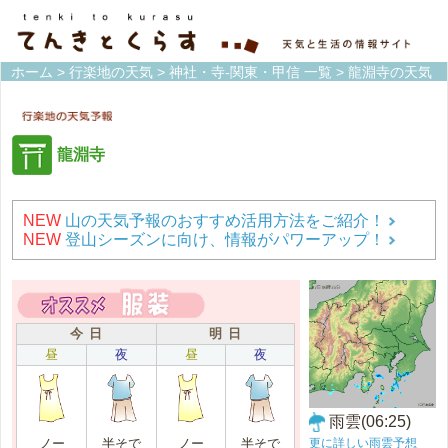
ホーム
>
行楽地の天気
>
神社・寺-関東・甲信 一覧
> 龍淵寺の天気
龍淵寺
NEW
山の天気予報のおすすめ活用方法をご紹介！
NEW
登山シーズンに向け、情報がパワーアップ！
今 日
明 日
昼
夜
昼
夜
雨雲(06:25)
更に詳しい雨雲予想
ノー
半そで
ノー
半そで