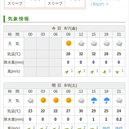
スリーブ
スリーブ
（天なび）>
気象情報
今 日 8/7(金)
時 間
00
03
06
09
12
15
18
21
天 気
気温(℃)
28
32
32
28
25
降水量(mm)
0
0
0
0
0
1
2
1
1
1
風(m/s)
明 日 8/8(土)
時 間
00
03
06
09
12
15
18
21
天 気
気温(℃)
23
22
22
27
30
29
25
24
降水量(mm)
0
0
0
0
0
1
1
0.2
1
2
2
2
2
1
風(m/s)
静穏
静穏