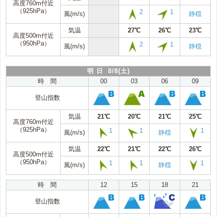
高度760m付近
（925hPa）
2
1
風(m/s)
静穏
気温
27℃
26℃
23℃
高度500m付近
（950hPa）
2
1
風(m/s)
静穏
明 日 8/8(土)
時 間
00
03
06
09
登山指数
気温
21℃
20℃
21℃
25℃
高度760m付近
（925hPa）
1
1
1
風(m/s)
静穏
気温
22℃
21℃
22℃
26℃
高度500m付近
（950hPa）
1
1
1
風(m/s)
静穏
時 間
12
15
18
21
登山指数