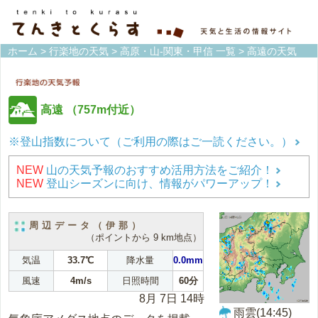
ホーム
>
行楽地の天気
>
高原・山-関東・甲信 一覧
> 高遠の天気
高遠
（757m付近）
※登山指数について（ご利用の際はご一読ください。）
NEW
山の天気予報のおすすめ活用方法をご紹介！
NEW
登山シーズンに向け、情報がパワーアップ！
周辺データ（伊那）
（ポイントから 9 km地点）
気温
33.7℃
降水量
0.0mm
風速
4m/s
日照時間
60分
8月 7日 14時
雨雲(14:45)