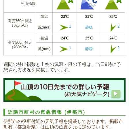
登山指数
気温
23℃
23℃
23℃
高度760m付近
（925hPa）
1
2
風(m/s)
静穏
気温
24℃
25℃
24℃
高度500m付近
（950hPa）
1
2
風(m/s)
静穏
週間の登山指数と上空の気温・風の予報は、当日9時に予
想される状況を掲載しています。
近隣市町村の気象情報
(伊那市)
伊那市の役所付近の天気予報を掲載しております。掲載市
町村（都道府県）は山頂の位置を元に定めています。