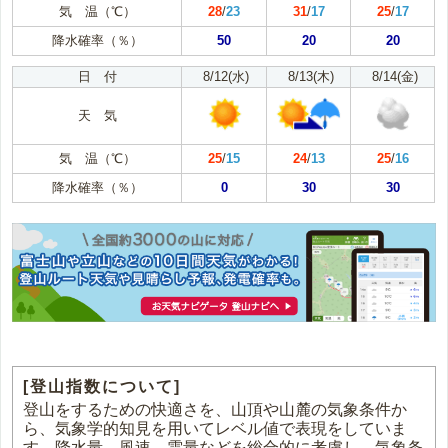
気 温（℃）
28
/
23
31
/
17
25
/
17
降水確率（％）
50
20
20
日 付
8/12(水)
8/13(木)
8/14(金)
天 気
気 温（℃）
25
/
15
24
/
13
25
/
16
降水確率（％）
0
30
30
[登山指数について]
登山をするための快適さを、山頂や山麓の気象条件か
ら、気象学的知見を用いてレベル値で表現をしていま
す。降水量、風速、雲量などを総合的に考慮し、気象条