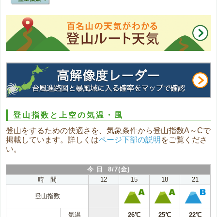
登山指数と上空の気温・風
登山をするための快適さを、気象条件から登山指数A～Cで
掲載しています。詳しくは
ページ下部の説明
をご覧くださ
い。
今 日 8/7(金)
時 間
12
15
18
21
登山指数
気温
26℃
25℃
22℃