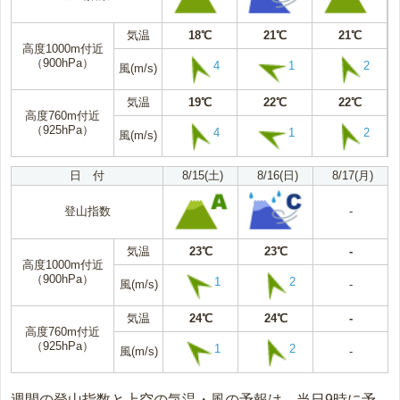
気温
18℃
21℃
21℃
高度1000m付近
（900hPa）
4
1
2
風(m/s)
気温
19℃
22℃
22℃
高度760m付近
（925hPa）
4
1
2
風(m/s)
日 付
8/15(土)
8/16(日)
8/17(月)
登山指数
-
気温
23℃
23℃
-
高度1000m付近
（900hPa）
1
2
風(m/s)
-
気温
24℃
24℃
-
高度760m付近
（925hPa）
1
2
風(m/s)
-
週間の登山指数と上空の気温・風の予報は、当日9時に予