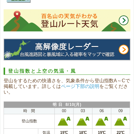
登山指数と上空の気温・風
登山をするための快適さを、気象条件から登山指数A～Cで
掲載しています。詳しくは
ページ下部の説明
をご覧くださ
い。
明 日 8/10(月)
時 間
00
03
06
09
登山指数
気温
19℃
18℃
19℃
22℃