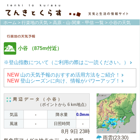
ホーム
>
行楽地の天気
>
高原・山-関東・甲信 一覧
> 小谷の天気
小谷
（875m付近）
※登山指数について（ご利用の際はご一読ください。）
NEW
山の天気予報のおすすめ活用方法をご紹介！
NEW
登山シーズンに向け、情報がパワーアップ！
周辺データ（小谷）
（ポイントから 6 km地点）
気温
-
降水量
0.0mm
風速
-
日照時間
-
8月 9日 23時
雨雲(23:30)