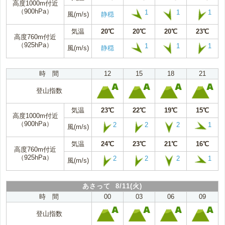
高度1000m付近
（900hPa）
1
1
1
風(m/s)
静穏
気温
20℃
20℃
20℃
23℃
高度760m付近
（925hPa）
1
1
1
風(m/s)
静穏
時 間
12
15
18
21
登山指数
気温
23℃
22℃
19℃
15℃
高度1000m付近
（900hPa）
2
2
2
1
風(m/s)
気温
24℃
23℃
21℃
16℃
高度760m付近
（925hPa）
2
2
2
1
風(m/s)
あさって 8/11(火)
時 間
00
03
06
09
登山指数