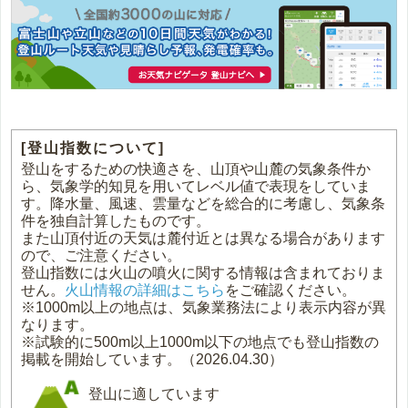
[登山指数について]
登山をするための快適さを、山頂や山麓の気象条件か
ら、気象学的知見を用いてレベル値で表現をしていま
す。降水量、風速、雲量などを総合的に考慮し、気象条
件を独自計算したものです。
また山頂付近の天気は麓付近とは異なる場合があります
ので、ご注意ください。
登山指数には火山の噴火に関する情報は含まれておりま
せん。
火山情報の詳細はこちら
をご確認ください。
※1000m以上の地点は、気象業務法により表示内容が異
なります。
※試験的に500m以上1000m以下の地点でも登山指数の
掲載を開始しています。（2026.04.30）
登山に適しています