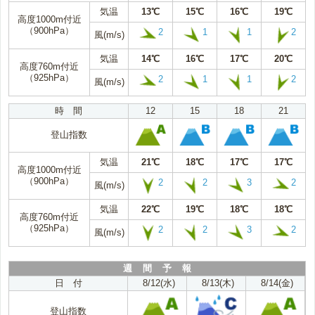
気温
13℃
15℃
16℃
19℃
高度1000m付近
（900hPa）
2
1
1
2
風(m/s)
気温
14℃
16℃
17℃
20℃
高度760m付近
（925hPa）
2
1
1
2
風(m/s)
時 間
12
15
18
21
登山指数
気温
21℃
18℃
17℃
17℃
高度1000m付近
（900hPa）
2
2
3
2
風(m/s)
気温
22℃
19℃
18℃
18℃
高度760m付近
（925hPa）
2
2
3
2
風(m/s)
週 間 予 報
日 付
8/12(水)
8/13(木)
8/14(金)
登山指数