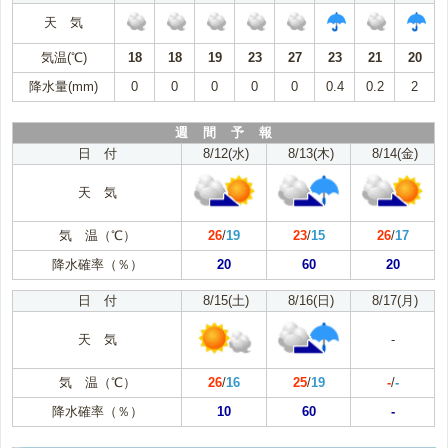
天 気
気温(℃)
18
18
19
23
27
23
21
20
降水量(mm)
0
0
0
0
0
0.4
0.2
2
週 間 予 報
日 付
8/12(水)
8/13(木)
8/14(金)
天 気
気 温（℃）
26
/
19
23
/
15
26
/
17
降水確率（％）
20
60
20
日 付
8/15(土)
8/16(日)
8/17(月)
天 気
-
気 温（℃）
26
/
16
25
/
19
-
/
-
降水確率（％）
10
60
-